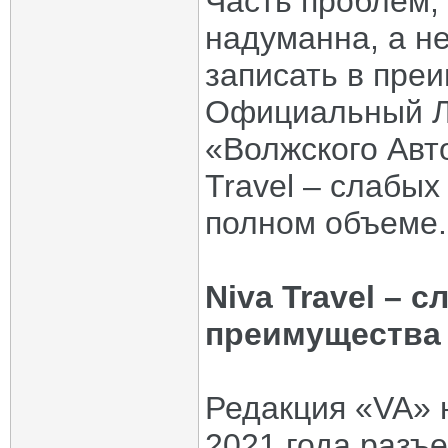
Часть проблем,
надуманна, а н
записать в пре
Официальный Ла
«Волжского Авт
Travel – слабых
полном объеме.
Niva Travel – с
преимущества
Редакция «VA» 
2021 года разъе