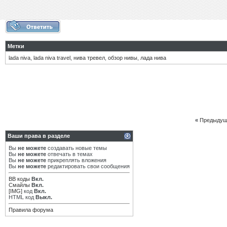
Метки
lada niva
,
lada niva travel
,
нива тревел
,
обзор нивы
,
лада нива
«
Предыдущ
Ваши права в разделе
Вы
не можете
создавать новые темы
Вы
не можете
отвечать в темах
Вы
не можете
прикреплять вложения
Вы
не можете
редактировать свои сообщения
BB коды
Вкл.
Смайлы
Вкл.
[IMG]
код
Вкл.
HTML код
Выкл.
Правила форума