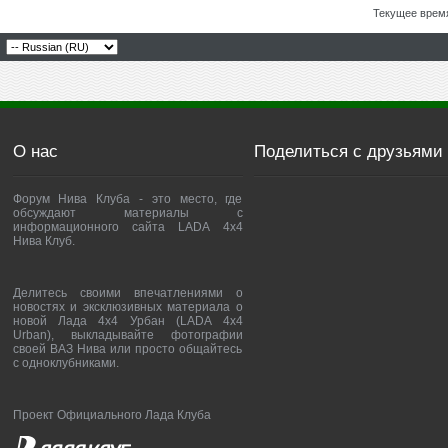
Текущее врем
О нас
Поделиться с друзьями
Форум Нива Клуба - это место, где
обсуждают материалы с
информационного сайта LADA 4x4
Нива Клуб.
Делитесь своими впечатлениями о
новостях и эксклюзивных материала о
новой Лада 4х4 Урбан (LADA 4x4
Urban), выкладывайте фотографии
своей ВАЗ Нива или просто общайтесь
с одноклубниками.
Проект Официального Лада Клуба