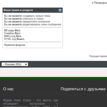
«
Предыдущ
Ваши права в разделе
Вы
не можете
создавать новые темы
Вы
не можете
отвечать в темах
Вы
не можете
прикреплять вложения
Вы
не можете
редактировать свои сообщения
BB коды
Вкл.
Смайлы
Вкл.
[IMG]
код
Вкл.
HTML код
Выкл.
Правила форума
Текущее врем
О нас
Поделиться с друзьями
Форум Нива Клуба - это место, где
обсуждают материалы с