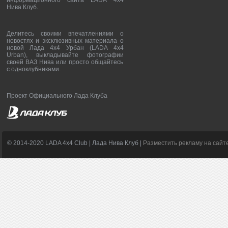
информационного сайта LADA 4x4
Нива Клуб.
Делитесь своими впечатлениями о
новостях и эксклюзивных материала о
новой Лада 4х4 Урбан (LADA 4x4
Urban), выкладывайте фотографии
своей ВАЗ Нива или просто общайтесь
с одноклубниками.
Проект Официального Лада Клуба
© 2014-2020 LADA 4x4 Club | Лада Нива Клуб |
Разместить рекламу на сайт