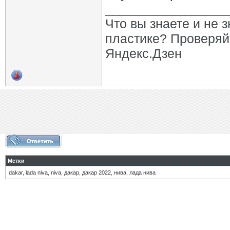
_________________
Что вы знаете и не 
пластике? Проверяй
Яндекс.Дзен
Метки
dakar
,
lada niva
,
niva
,
дакар
,
дакар 2022
,
нива
,
лада нива