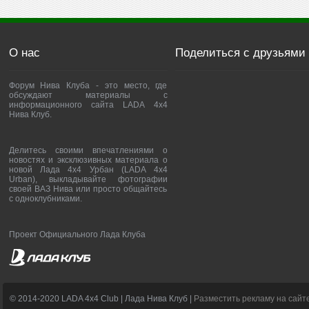
О нас
Поделиться с друзьями
Форум Нива Клуба - это место, где
обсуждают материалы с
информационного сайта LADA 4x4
Нива Клуб.
Делитесь своими впечатлениями о
новостях и эксклюзивных материала о
новой Лада 4х4 Урбан (LADA 4x4
Urban), выкладывайте фотографии
своей ВАЗ Нива или просто общайтесь
с одноклубниками.
Проект Официального Лада Клуба
© 2014-2020 LADA 4x4 Club | Лада Нива Клуб |
Разместить рекламу на сайт