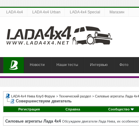
LADA 4x4
LADA 4x4 Urban
LADA 4x4 Special
Магазин
Новости
Наши тесты
Интервью
Фото
LADA 4x4 Нива Клуб Форум
>
Технический раздел
>
Силовые агрегаты Лада 4х
Совершенствуем двигатель
Регистрация
Справка
Сообщество
Силовые агрегаты Лада 4х4
Обсуждаем двигатели Лада Нива, их особенност