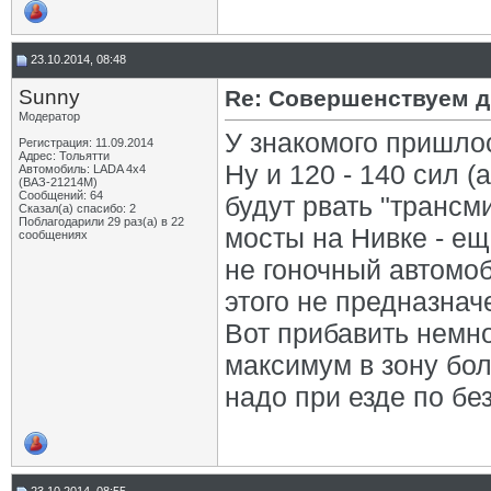
23.10.2014, 08:48
Sunny
Re: Совершенствуем д
Модератор
У знакомого пришло
Регистрация: 11.09.2014
Адрес: Тольятти
Ну и 120 - 140 сил 
Автомобиль: LADA 4x4
(ВАЗ-21214М)
Сообщений: 64
будут рвать "трансм
Сказал(а) спасибо: 2
Поблагодарили 29 раз(а) в 22
мосты на Нивке - ещ
сообщениях
не гоночный автомоб
этого не предназнач
Вот прибавить немно
максимум в зону боле
надо при езде по бе