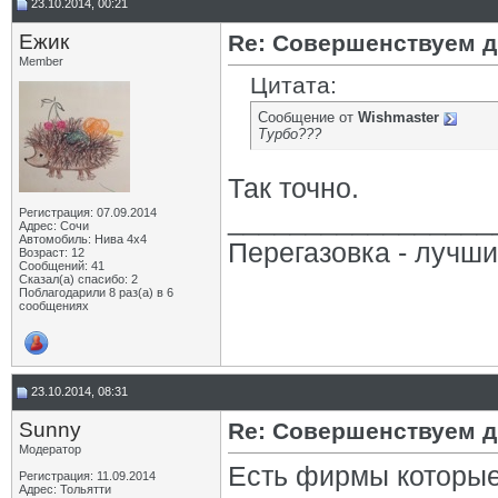
23.10.2014, 00:21
Eжик
Re: Совершенствуем д
Member
Цитата:
Сообщение от
Wishmaster
Турбо???
Так точно.
_________________
Регистрация: 07.09.2014
Адрес: Сочи
Автомобиль: Нива 4х4
Перегазовка - лучш
Возраст: 12
Сообщений: 41
Сказал(а) спасибо: 2
Поблагодарили 8 раз(а) в 6
сообщениях
23.10.2014, 08:31
Sunny
Re: Совершенствуем д
Модератор
Есть фирмы которые 
Регистрация: 11.09.2014
Адрес: Тольятти