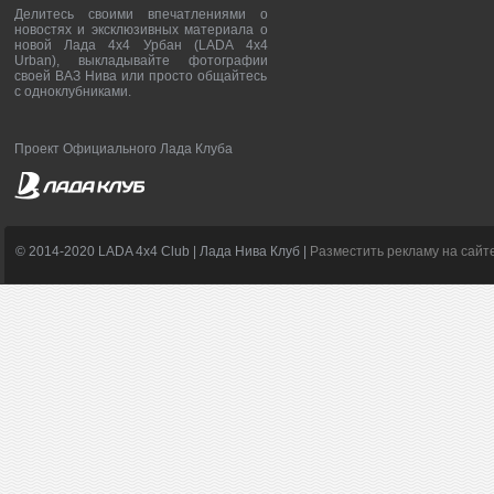
Делитесь своими впечатлениями о
новостях и эксклюзивных материала о
новой Лада 4х4 Урбан (LADA 4x4
Urban), выкладывайте фотографии
своей ВАЗ Нива или просто общайтесь
с одноклубниками.
Проект Официального Лада Клуба
© 2014-2020 LADA 4x4 Club | Лада Нива Клуб |
Разместить рекламу на сайт