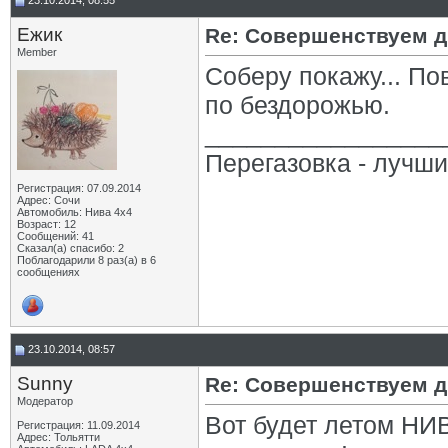
23.10.2014, 08:55
Eжик
Re: Совершенствуем д
Member
Соберу покажу... По
по бездорожью.
_________________
Перегазовка - лучш
Регистрация: 07.09.2014
Адрес: Сочи
Автомобиль: Нива 4х4
Возраст: 12
Сообщений: 41
Сказал(а) спасибо: 2
Поблагодарили 8 раз(а) в 6
сообщениях
23.10.2014, 08:57
Sunny
Re: Совершенствуем д
Модератор
Вот будет летом НИ
Регистрация: 11.09.2014
Адрес: Тольятти