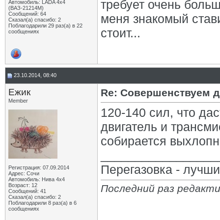
требует очень больш
Автомобиль: LADA 4x4
(ВАЗ-21214М)
Сообщений: 64
меня знакомый стави
Сказал(а) спасибо: 2
Поблагодарили 29 раз(а) в 22
стоит...
сообщениях
23.10.2014, 08:40
Eжик
Re: Совершенствуем д
Member
120-140 сил, что да
двигатель и трансми
собирается выхлопн
_________________
Перегазовка - лучш
Регистрация: 07.09.2014
Адрес: Сочи
Автомобиль: Нива 4х4
Возраст: 12
Последний раз редакти
Сообщений: 41
Сказал(а) спасибо: 2
Поблагодарили 8 раз(а) в 6
сообщениях