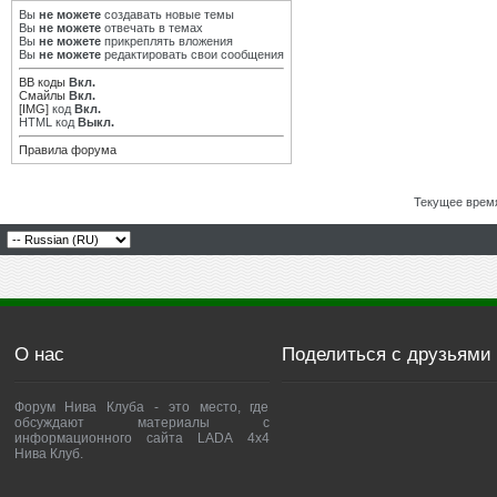
Вы
не можете
создавать новые темы
Вы
не можете
отвечать в темах
Вы
не можете
прикреплять вложения
Вы
не можете
редактировать свои сообщения
BB коды
Вкл.
Смайлы
Вкл.
[IMG]
код
Вкл.
HTML код
Выкл.
Правила форума
Текущее врем
О нас
Поделиться с друзьями
Форум Нива Клуба - это место, где
обсуждают материалы с
информационного сайта LADA 4x4
Нива Клуб.