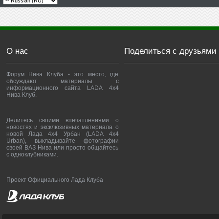
О нас
Поделиться с друзьями
Форум Нива Клуба - это место, где
обсуждают материалы с
информационного сайта LADA 4x4
Нива Клуб.
Делитесь своими впечатлениями о
новостях и эксклюзивных материала о
новой Лада 4х4 Урбан (LADA 4x4
Urban), выкладывайте фотографии
своей ВАЗ Нива или просто общайтесь
с одноклубниками.
Проект Официального Лада Клуба