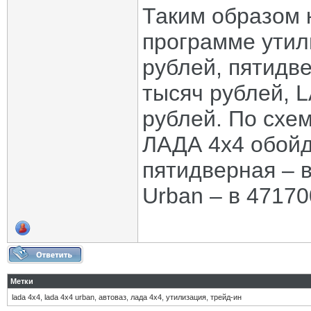
Таким образом 
программе утил
рублей, пятидв
тысяч рублей, L
рублей. По схе
ЛАДА 4х4 обойд
пятидверная – в
Urban – в 47170
Метки
lada 4x4
,
lada 4x4 urban
,
автоваз
,
лада 4х4
,
утилизация
,
трейд-ин