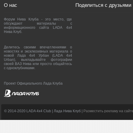
О нас
Поделиться с друзьями
Форум Нива Клуба - это место, где
обсуждают материалы с
информационного сайта LADA 4x4
Нива Клуб.
Делитесь своими впечатлениями о
новостях и эксклюзивных материала о
новой Лада 4х4 Урбан (LADA 4x4
Urban), выкладывайте фотографии
своей ВАЗ Нива или просто общайтесь
с одноклубниками.
Проект Официального Лада Клуба
© 2014-2020 LADA 4x4 Club | Лада Нива Клуб |
Разместить рекламу на сайт