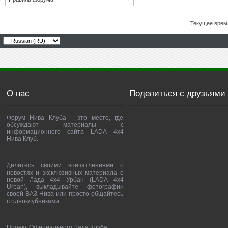
Текущее врем
О нас
Поделиться с друзьями
Форум Нива Клуба - это место, где
обсуждают материалы с
информационного сайта LADA 4x4
Нива Клуб.
Делитесь своими впечатлениями о
новостях и эксклюзивных материала о
новой Лада 4х4 Урбан (LADA 4x4
Urban), выкладывайте фотографии
своей ВАЗ Нива или просто общайтесь
с одноклубниками.
Проект Официального Лада Клуба