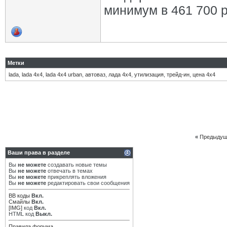
минимум в 461 700 р
Метки
lada
,
lada 4х4
,
lada 4х4 urban
,
автоваз
,
лада 4х4
,
утилизация
,
трейд-ин
,
цена 4х4
«
Предыдущ
Ваши права в разделе
Вы
не можете
создавать новые темы
Вы
не можете
отвечать в темах
Вы
не можете
прикреплять вложения
Вы
не можете
редактировать свои сообщения
BB коды
Вкл.
Смайлы
Вкл.
[IMG]
код
Вкл.
HTML код
Выкл.
Правила форума