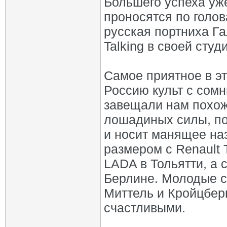
Большего успеха уже
проносятся по голо
русская портниха Г
Talking в своей сту
Самое приятное в эт
Россию культ с сом
завещали нам похожи
лошадиных силы, по
и носит манящее наз
размером с Renault 
LADA в Тольятти, а 
Берлине. Молодые с
Миттель и Кройцберг
счастливыми.