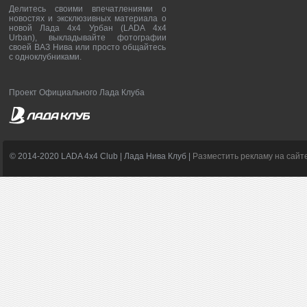
Делитесь своими впечатлениями о
новостях и эксклюзивных материала о
новой Лада 4х4 Урбан (LADA 4x4
Urban), выкладывайте фотографии
своей ВАЗ Нива или просто общайтесь
с одноклубниками.
Проект Официального Лада Клуба
© 2014-2020 LADA 4x4 Club | Лада Нива Клуб |
Разместить рекламу на сайт