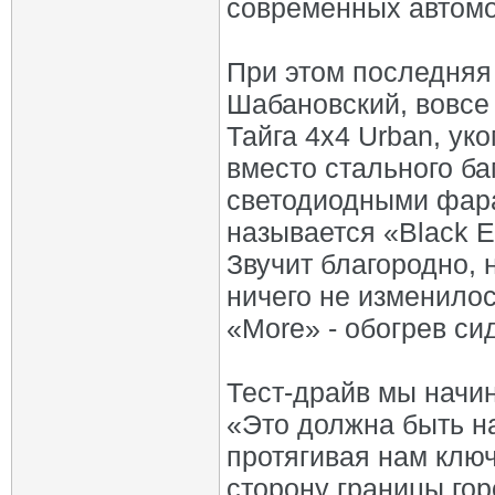
современных автомоб
При этом последняя
Шабановский, вовсе
Тайга 4x4 Urban, ук
вместо стального ба
светодиодными фар
называется «Black E
Звучит благородно, 
ничего не изменилос
«More» - обогрев си
Тест-драйв мы начи
«Это должна быть н
протягивая нам ключ
сторону границы гор