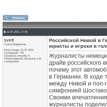
12.05.2021, 17:40
svett
Российской Нивой в Г
Супер Модератор
юристы и игроки в го
Регистрация: 01.07.2014
Сообщений: 705
Журналисты немецког
Сказал(а) спасибо: 0
Поблагодарили 109 раз(а) в 91
драйв российского в
сообщениях
почему этот автомоб
в Германии. В ходе
между Нивой и поп-г
симфонией Шостаков
Своими впечатления
журналисты поделил