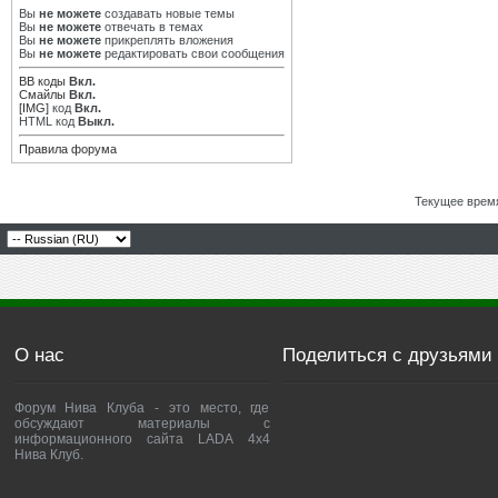
Вы
не можете
создавать новые темы
Вы
не можете
отвечать в темах
Вы
не можете
прикреплять вложения
Вы
не можете
редактировать свои сообщения
BB коды
Вкл.
Смайлы
Вкл.
[IMG]
код
Вкл.
HTML код
Выкл.
Правила форума
Текущее врем
О нас
Поделиться с друзьями
Форум Нива Клуба - это место, где
обсуждают материалы с
информационного сайта LADA 4x4
Нива Клуб.