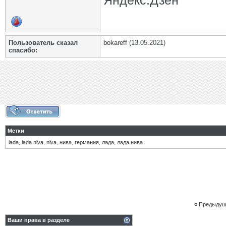
Яндекс.Дзен
Пользователь сказал
bokareff
(13.05.2021)
cпасибо:
Метки
lada
,
lada niva
,
niva
,
нива
,
германия
,
лада
,
лада нива
«
Предыдущ
Ваши права в разделе