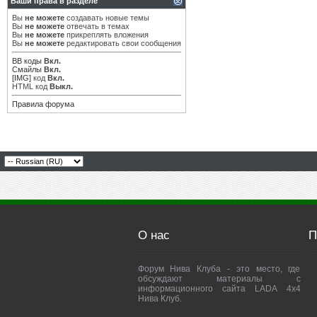
Ваши права в разделе
Вы
не можете
создавать новые темы
Вы
не можете
отвечать в темах
Вы
не можете
прикреплять вложения
Вы
не можете
редактировать свои сообщения
BB коды
Вкл.
Смайлы
Вкл.
[IMG]
код
Вкл.
HTML код
Выкл.
Правила форума
О нас
П
Форум Нива Клуба - это место, где
обсуждают материалы с
информационного сайта LADA 4x4
Нива Клуб.