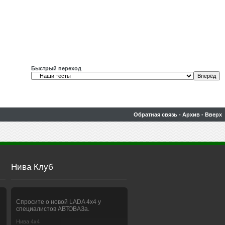
Быстрый переход
Обратная связь
-
Архив
-
Вверх
Нива Клуб
Спросите о новой LADA 4x4 у
специалистов АВТОВАЗа.
Нива 4х4