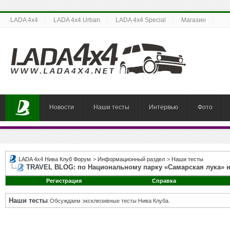
LADA 4x4
LADA 4x4 Urban
LADA 4x4 Special
Магазин
Новости
Наши тесты
Интервью
Фото
LADA 4x4 Нива Клуб Форум
>
Информационный раздел
>
Наши тесты
TRAVEL BLOG: по Национальному парку «Самарская лука» 
Регистрация
Справка
Наши тесты
Обсуждаем эксклюзивные тесты Нива Клуба.