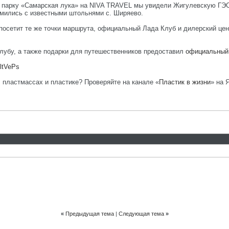
 парку «Самарская лука» на NIVA TRAVEL мы увидели Жигулевскую ГЭС
омились с известными штольнями с. Ширяево.
 посетит те же точки маршрута, официальный Лада Клуб и дилерский це
убу, а также подарки для путешественников предоставил
официальный
ltVePs
, пластмассах и пластике? Проверяйте на канале «
Пластик в жизни
» на 
«
Предыдущая тема
|
Следующая тема
»