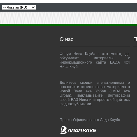
О нас
П
Форум Нива Клуба - это место, где
обсуждают материалы с
информационного сайта LADA 4x4
Нива Клуб.
Делитесь своими впечатлениями о
новостях и эксклюзивных материала о
новой Лада 4х4 Урбан (LADA 4x4
Urban), выкладывайте фотографии
своей ВАЗ Нива или просто общайтесь
с одноклубниками.
Проект Официального Лада Клуба