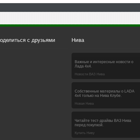
оделиться с друзьями
Нива
Важные и интересные новости о
Лада 4х4.
Новости ВАЗ Нива
Собственные материалы о LADA
4x4 только на Нива Клубе.
Новая Нива
Читайте тест-драйвы ВАЗ Нива
перед покупкой.
Купить Ниву