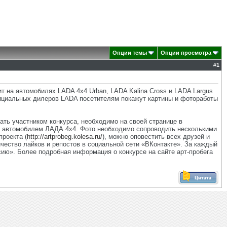
Опции темы
Опции просмотра
#
1
т на автомобилях LADA 4х4 Urban, LADA Kalina Cross и LADA Largus
фициальных дилеров LADA посетителям покажут картины и фотоработы
тать участником конкурса, необходимо на своей странице в
е с автомобилем ЛАДА 4х4. Фото необходимо сопроводить несколькими
роекта (
http://artprobeg.kolesa.ru/
), можно оповестить всех друзей и
чество лайков и репостов в социальной сети «ВКонтакте». За каждый
ссию». Более подробная информация о конкурсе на сайте арт-пробега