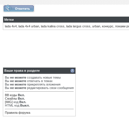
Метки
lada 4х4
,
lada 4х4 urban
,
lada kalina cross
,
lada largus cross
,
urban
,
конкурс
,
покажи р
Ваши права в разделе
Вы
не можете
создавать новые темы
Вы
не можете
отвечать в темах
Вы
не можете
прикреплять вложения
Вы
не можете
редактировать свои сообщения
BB коды
Вкл.
Смайлы
Вкл.
[IMG]
код
Вкл.
HTML код
Выкл.
Правила форума