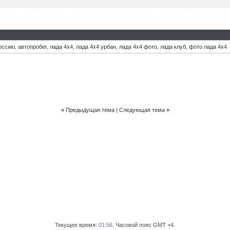
оссию
,
автопробег
,
лада 4х4
,
лада 4х4 урбан
,
лада 4х4 фото
,
лада клуб
,
фото лада 4х4
«
Предыдущая тема
|
Следующая тема
»
Текущее время:
01:56
. Часовой пояс GMT +4.