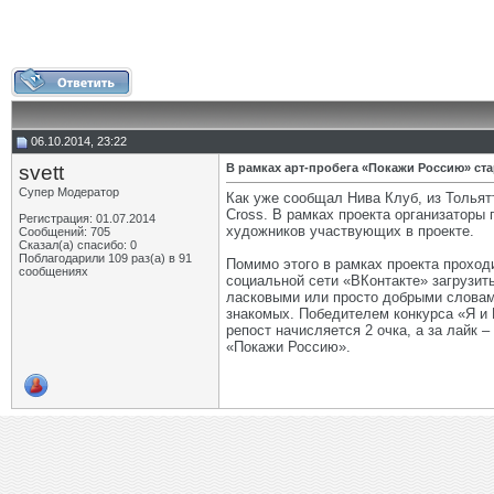
06.10.2014, 23:22
svett
В рамках арт-пробега «Покажи Россию» ст
Супер Модератор
Как уже сообщал Нива Клуб, из Тольят
Cross. В рамках проекта организатор
Регистрация: 01.07.2014
художников участвующих в проекте.
Сообщений: 705
Сказал(а) спасибо: 0
Поблагодарили 109 раз(а) в 91
Помимо этого в рамках проекта проходи
сообщениях
социальной сети «ВКонтакте» загрузит
ласковыми или просто добрыми словам
знакомых. Победителем конкурса «Я и 
репост начисляется 2 очка, а за лайк 
«Покажи Россию».