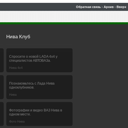
Обратная связь
-
Архив
-
Вверх
Нива Клуб
Спросите о новой LADA 4x4 у
специалистов АВТОВАЗа.
Нива 4х4
Познакомьтесь с Лада Нива
одноклубников.
Нива
Фотографии и видео ВАЗ Нива в
одном месте.
Фото Нива