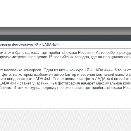
артовал фотоконкурс «Я и LADA 4х4»
ти 2 октября стартовал арт-пробег «Покажи Россию». Автопробег проходи
ы предусмотрели посещение 15 российских городов, где на площадках о
т несколько конкурсов. Один из них – конкурс «Я и LADA 4х4». Чтобы с
ь фото, на котором изображен автор (автор и веселая компания) вмест
и о внедорожнике LADA 4х4. После появления фото ЛАДА 4х4 на сайте п
LADA 4х4» станет участник, чья фотография наберет максимальное коли
– 1 очко. Итоги конкурса подведут по окончанию арт-пробега «Покажи Ро