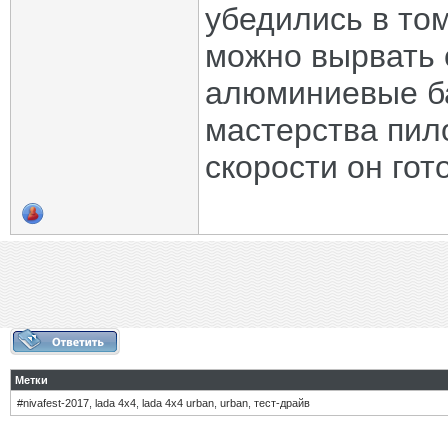
убедились в то
можно вырвать 
алюминиевые ба
мастерства пило
скорости он гот
Метки
#nivafest-2017
,
lada 4x4
,
lada 4x4 urban
,
urban
,
тест-драйв