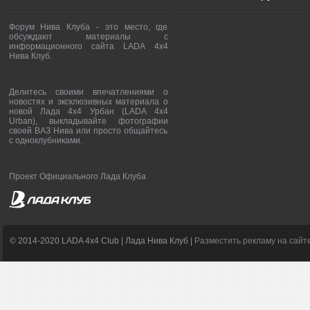
Форум Нива Клуба - это место, где
обсуждают материалы с
информационного сайта LADA 4x4
Нива Клуб.
Делитесь своими впечатлениями о
новостях и эксклюзивных материала о
новой Лада 4х4 Урбан (LADA 4x4
Urban), выкладывайте фотографии
своей ВАЗ Нива или просто общайтесь
с одноклубниками.
Проект Официального Лада Клуба
© 2014-2020 LADA 4x4 Club | Лада Нива Клуб |
Разместить рекламу на сайт