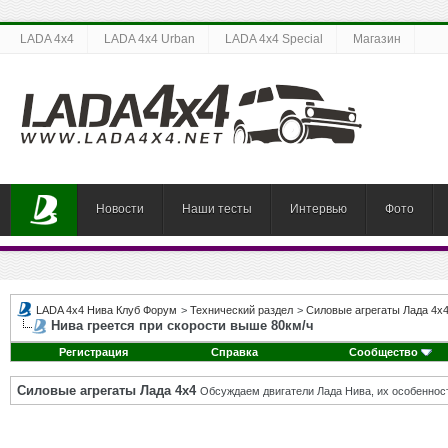
LADA 4x4
LADA 4x4 Urban
LADA 4x4 Special
Магазин
Новости
Наши тесты
Интервью
Фото
LADA 4x4 Нива Клуб Форум
>
Технический раздел
>
Силовые агрегаты Лада 4х
Нива греется при скорости выше 80км/ч
Регистрация
Справка
Сообщество
Силовые агрегаты Лада 4х4
Обсуждаем двигатели Лада Нива, их особенност