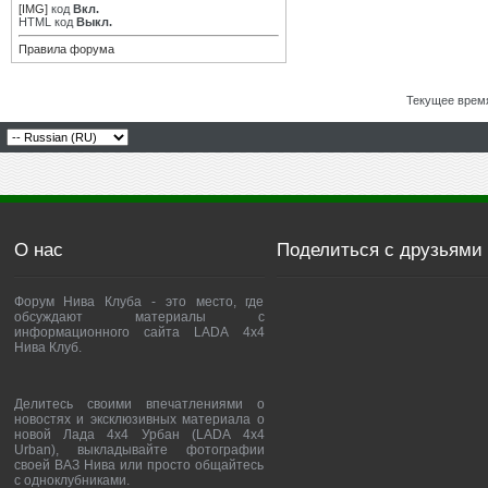
[IMG]
код
Вкл.
HTML код
Выкл.
Правила форума
Текущее врем
О нас
Поделиться с друзьями
Форум Нива Клуба - это место, где
обсуждают материалы с
информационного сайта LADA 4x4
Нива Клуб.
Делитесь своими впечатлениями о
новостях и эксклюзивных материала о
новой Лада 4х4 Урбан (LADA 4x4
Urban), выкладывайте фотографии
своей ВАЗ Нива или просто общайтесь
с одноклубниками.