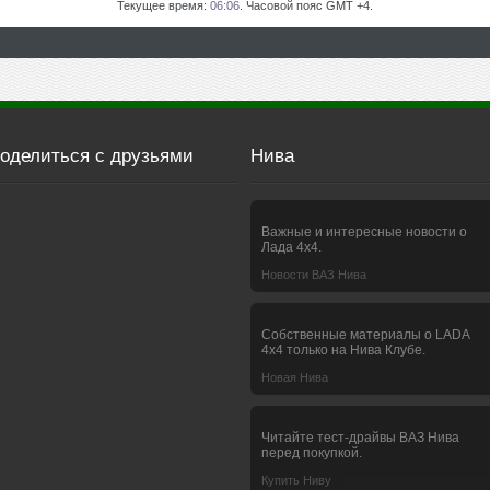
Текущее время:
06:06
. Часовой пояс GMT +4.
оделиться с друзьями
Нива
Важные и интересные новости о
Лада 4х4.
Новости ВАЗ Нива
Собственные материалы о LADA
4x4 только на Нива Клубе.
Новая Нива
Читайте тест-драйвы ВАЗ Нива
перед покупкой.
Купить Ниву