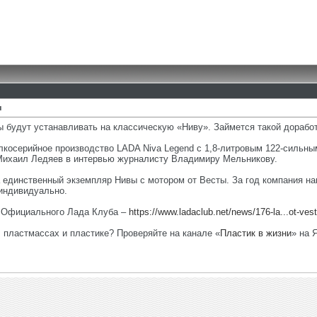
ы
ы будут устанавливать на классическую «Ниву». Займется такой дорабо
лкосерийное производство LADA Niva Legend с 1,8-литровым 122-сильн
Михаил Ледяев в интервью журналисту Владимиру Мельникову.
 единственный экземпляр Нивы с мотором от Весты. За год компания на
индивидуально.
е Официального Лада Клуба –
https://www.ladaclub.net/news/176-la...ot-vest
, пластмассах и пластике? Проверяйте на канале «
Пластик в жизни
» на 