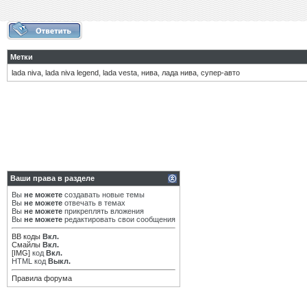
Метки
lada niva
,
lada niva legend
,
lada vesta
,
нива
,
лада нива
,
супер-авто
Ваши права в разделе
Вы
не можете
создавать новые темы
Вы
не можете
отвечать в темах
Вы
не можете
прикреплять вложения
Вы
не можете
редактировать свои сообщения
BB коды
Вкл.
Смайлы
Вкл.
[IMG]
код
Вкл.
HTML код
Выкл.
Правила форума