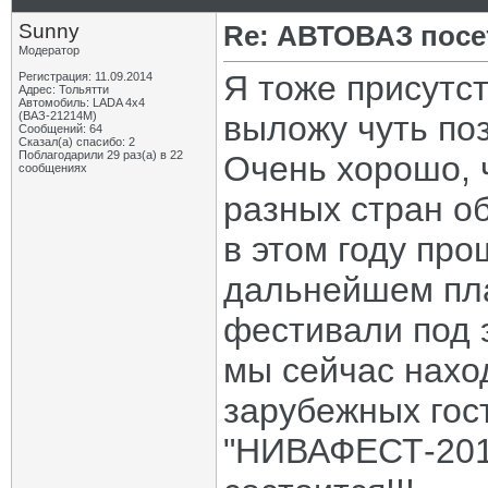
Sunny
Re: АВТОВАЗ посе
Модератор
Я тоже присутс
Регистрация: 11.09.2014
Адрес: Тольятти
Автомобиль: LADA 4x4
(ВАЗ-21214М)
выложу чуть по
Сообщений: 64
Сказал(а) спасибо: 2
Поблагодарили 29 раз(а) в 22
Очень хорошо, 
сообщениях
разных стран о
в этом году про
дальнейшем пла
фестивали под 
мы сейчас наход
зарубежных гос
"НИВАФЕСТ-2015