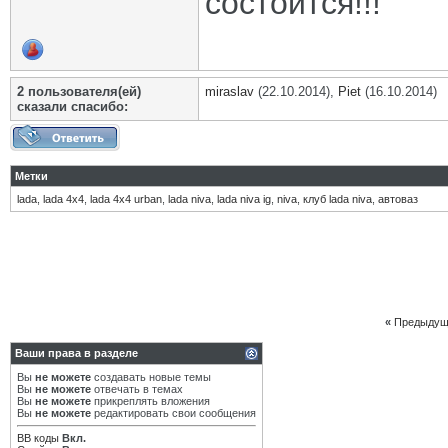
состоится!!!
2 пользователя(ей)
miraslav
(22.10.2014),
Piet
(16.10.2014)
сказали cпасибо:
Метки
lada
,
lada 4х4
,
lada 4х4 urban
,
lada niva
,
lada niva ig
,
niva
,
клуб lada niva
,
автоваз
«
Предыдущ
Ваши права в разделе
Вы
не можете
создавать новые темы
Вы
не можете
отвечать в темах
Вы
не можете
прикреплять вложения
Вы
не можете
редактировать свои сообщения
BB коды
Вкл.