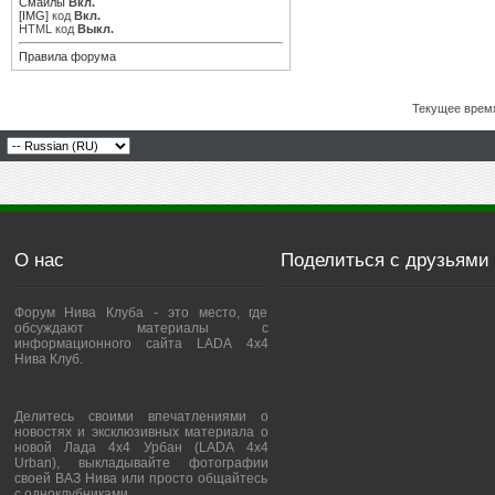
Смайлы
Вкл.
[IMG]
код
Вкл.
HTML код
Выкл.
Правила форума
Текущее врем
О нас
Поделиться с друзьями
Форум Нива Клуба - это место, где
обсуждают материалы с
информационного сайта LADA 4x4
Нива Клуб.
Делитесь своими впечатлениями о
новостях и эксклюзивных материала о
новой Лада 4х4 Урбан (LADA 4x4
Urban), выкладывайте фотографии
своей ВАЗ Нива или просто общайтесь
с одноклубниками.