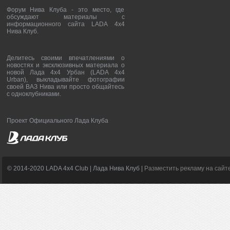
Форум Нива Клуба - это место, где
обсуждают материалы с
информационного сайта LADA 4x4
Нива Клуб.
Делитесь своими впечатлениями о
новостях и эксклюзивных материала о
новой Лада 4х4 Урбан (LADA 4x4
Urban), выкладывайте фотографии
своей ВАЗ Нива или просто общайтесь
с одноклубниками.
Проект Официального Лада Клуба
© 2014-2020 LADA 4x4 Club | Лада Нива Клуб |
Разместить рекламу на сайт