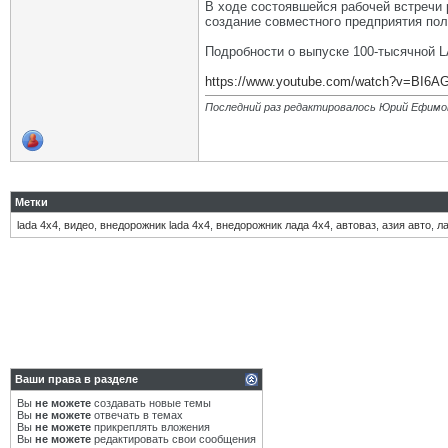
В ходе состоявшейся рабочей встречи
создание совместного предприятия пол
Подробности о выпуске 100-тысячной 
https://www.youtube.com/watch?v=BI6A
Последний раз редактировалось Юрий Ефимов
Метки
lada 4x4
,
видео
,
внедорожник lada 4x4
,
внедорожник лада 4х4
,
автоваз
,
азия авто
,
л
Ваши права в разделе
Вы
не можете
создавать новые темы
Вы
не можете
отвечать в темах
Вы
не можете
прикреплять вложения
Вы
не можете
редактировать свои сообщения