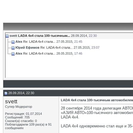
svett
LADA 4x4 стала 100-тысячным...
28.09.2014,
22:30
Alex
Re: LADA 4x4 стала...
27.05.2015,
21:45
Юрий Ефимов
Re: LADA 4x4 стала...
27.05.2015,
23:07
Alex
Re: LADA 4x4 стала...
28.05.2015,
17:46
28.09.2014, 22:30
svett
LADA 4x4 стала 100-тысячным автомобиле
Супер Модератор
28 сентября 2014 года делегация АВТО
«АЗИЯ АВТО»100-тысячного автомобиля
Регистрация: 01.07.2014
LADA 4x4.
Сообщений: 705
Сказал(а) спасибо: 0
Поблагодарили 109 раз(а) в 91
LADA 4x4 одновременно стал еще и 35
сообщениях