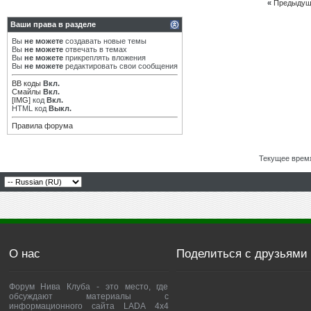
«
Предыдущ
Ваши права в разделе
Вы
не можете
создавать новые темы
Вы
не можете
отвечать в темах
Вы
не можете
прикреплять вложения
Вы
не можете
редактировать свои сообщения
BB коды
Вкл.
Смайлы
Вкл.
[IMG]
код
Вкл.
HTML код
Выкл.
Правила форума
Текущее врем
О нас
Поделиться с друзьями
Форум Нива Клуба - это место, где
обсуждают материалы с
информационного сайта LADA 4x4