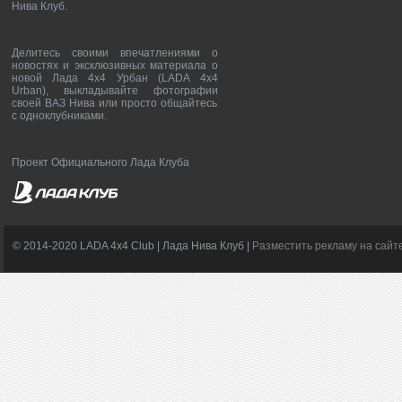
Нива Клуб.
Делитесь своими впечатлениями о
новостях и эксклюзивных материала о
новой Лада 4х4 Урбан (LADA 4x4
Urban), выкладывайте фотографии
своей ВАЗ Нива или просто общайтесь
с одноклубниками.
Проект Официального Лада Клуба
© 2014-2020 LADA 4x4 Club | Лада Нива Клуб |
Разместить рекламу на сайт