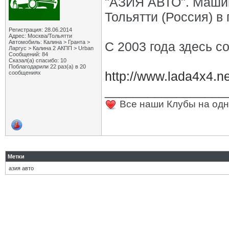
"АЗИЯ АВТО". Машин
Тольятти (Россия) в 
Регистрация: 28.06.2014
Адрес: Москва/Тольятти
Автомобиль: Калина > Гранта >
С 2003 года здесь с
Ларгус > Калина 2 АКПП > Urban
Сообщений: 84
Сказал(а) спасибо: 10
Поблагодарили 22 раз(а) в 20
http://www.lada4x4.ne
сообщениях
_________________
Все наши Клубы на одн
Метки
азия авто