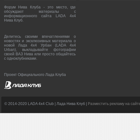
Форум Нива Клуба - это место, где
обсуждают материалы с
информационного сайта LADA 4x4
Нива Клуб.
Делитесь своими впечатлениями о
новостях и эксклюзивных материала о
новой Лада 4х4 Урбан (LADA 4x4
Urban), выкладывайте фотографии
своей ВАЗ Нива или просто общайтесь
с одноклубниками.
Проект Официального Лада Клуба
© 2014-2020 LADA 4x4 Club | Лада Нива Клуб |
Разместить рекламу на сайт