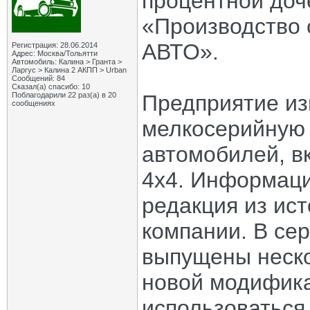
процентной до
«Производство
АВТО».
Регистрация: 28.06.2014
Адрес: Москва/Тольятти
Автомобиль: Калина > Гранта >
Ларгус > Калина 2 АКПП > Urban
Сообщений: 84
Сказал(а) спасибо: 10
Поблагодарили 22 раз(а) в 20
Предприятие из
сообщениях
мелкосерийную 
автомобилей, в
4x4. Информаци
редакция из ист
компании. В се
выпущены неско
новой модифика
использоваться