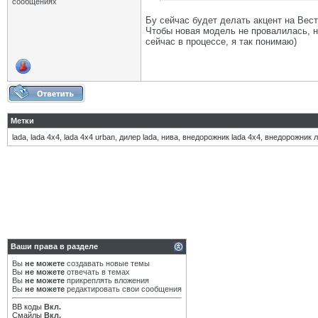
сообщениях
Бу сейчас будет делать акцент на Вест
Чтобы новая модель не провалилась, н
сейчас в процессе, я так понимаю)
Метки
lada
,
lada 4x4
,
lada 4x4 urban
,
дилер lada
,
нива
,
внедорожник lada 4x4
,
внедорожник л
Ваши права в разделе
Вы
не можете
создавать новые темы
Вы
не можете
отвечать в темах
Вы
не можете
прикреплять вложения
Вы
не можете
редактировать свои сообщения
BB коды
Вкл.
Смайлы
Вкл.