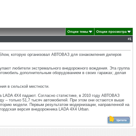
Опции темы
Опции просмотра
#
1
d Show, которую организовал АВТОВАЗ для ознакомления дилеров
купают любители экстремального внедорожного вождения. Эта группа
автомобиль дополнительным оборудованием в своих гаражах; делая
ния в сельской местности.
а LADA 4X4 падают. Согласно статистике, в 2010 году АВТОВАЗ
году – только 51,7 тысяч автомобилей. При этом они остаются выше
иторию модели. Первым результатом модернизации, направленной на
гордская версия внедорожника LADA 4X4 Urban.