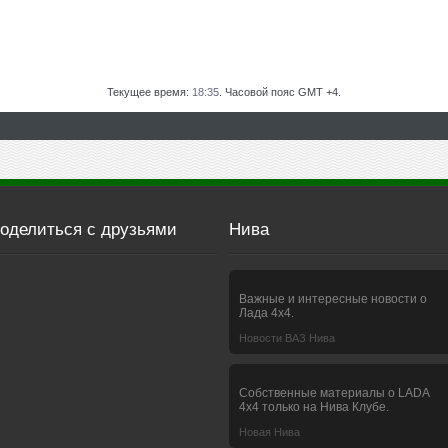
Текущее время:
18:35
. Часовой пояс GMT +4.
оделиться с друзьями
Нива
Важные и интересные новости о
Лада 4х4.
Новости ВАЗ Нива
Собственные материалы о LADA
4x4 только на Нива Клубе.
Новая Нива