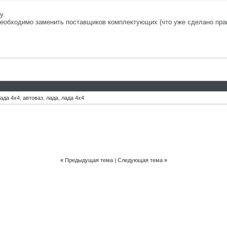
у.
еобходимо заменить поставщиков комплектующих (что уже сделано прак
ада 4х4
,
автоваз
,
лада
,
лада 4х4
«
Предыдущая тема
|
Следующая тема
»