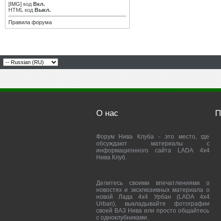
[IMG]
код
Вкл.
HTML код
Выкл.
Правила форума
О нас
П
Форум Нива Клуба - это место, где
обсуждают материалы с
информационного сайта LADA 4x4
Нива Клуб.
Делитесь своими впечатлениями о
новостях и эксклюзивных материала о
новой Лада 4х4 Урбан (LADA 4x4
Urban), выкладывайте фотографии
своей ВАЗ Нива или просто общайтесь
с одноклубниками.