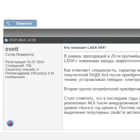
23.07.2014, 22:15
svett
Кто покупает LADA 4X4?
Супер Модератор
В рамках проходящей в 20-ти крупней
LADA с новинками завода, маркетологи
Регистрация: 01.07.2014
Сообщений: 705
Сказал(а) спасибо: 0
Как отмечают специалисты, характер 
Поблагодарили 109 раз(а) в 91
покупателей ЛАДА 4х4 после приобрет
сообщениях
тюнинг, устанавливая лебедки, электр
Вторая группа потребителей приобрета
Стоит отметить, что в последние год
реализовал 44,6 тысяч внедорожников L
уровня сбыта в год кризиса. Поэтому
выделение популярных свойств автомо