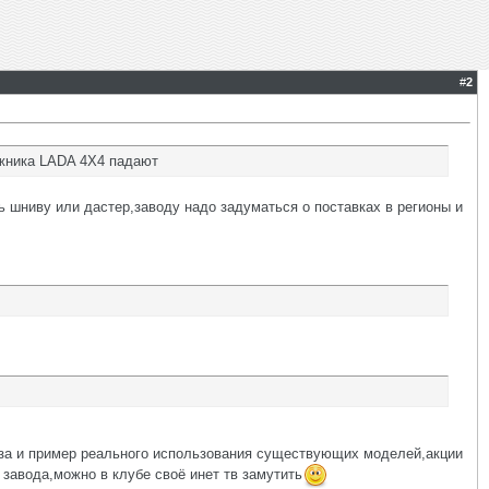
#
2
ожника LADA 4X4 падают
ь шниву или дастер,заводу надо задуматься о поставках в регионы и
база и пример реального использования существующих моделей,акции
 завода,можно в клубе своё инет тв замутить