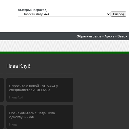
Быстрый переход
Обратная связь
-
Архив
-
Вверх
Нива Клуб
Спросите о новой LADA 4x4 у
специалистов АВТОВАЗа.
Нива 4х4
Познакомьтесь с Лада Нива
одноклубников.
Нива