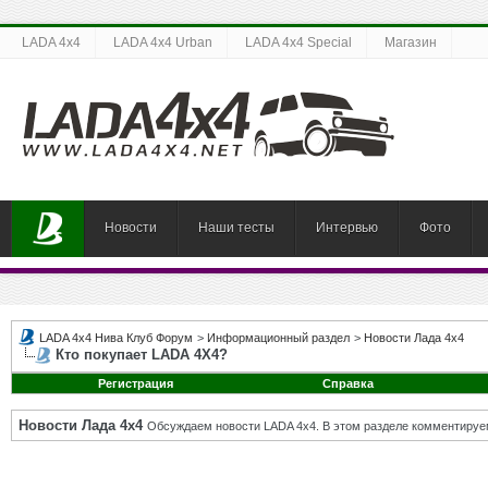
LADA 4x4
LADA 4x4 Urban
LADA 4x4 Special
Магазин
Новости
Наши тесты
Интервью
Фото
LADA 4x4 Нива Клуб Форум
>
Информационный раздел
>
Новости Лада 4х4
Кто покупает LADA 4X4?
Регистрация
Справка
Новости Лада 4х4
Обсуждаем новости LADA 4x4. В этом разделе комментируе