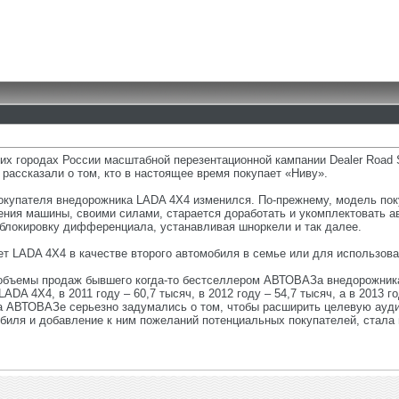
ших городах России масштабной перезентационной кампании Dealer Roa
 рассказали о том, кто в настоящее время покупает «Ниву».
покупателя внедорожника LADA 4X4 изменился. По-прежнему, модель по
ения машины, своими силами, старается доработать и укомплектовать 
облокировку дифференциала, устанавливая шноркели и так далее.
ет LADA 4X4 в качестве второго автомобиля в семье или для использова
ы объемы продаж бывшего когда-то бестселлером АВТОВАЗа внедорожник
ADA 4X4, в 2011 году – 60,7 тысяч, в 2012 году – 54,7 тысяч, а в 2013 
 на АВТОВАЗе серьезно задумались о том, чтобы расширить целевую ауд
биля и добавление к ним пожеланий потенциальных покупателей, стала 