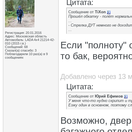
Цитата:
Сообщение от
TiXon
Прошёл обкатку - полёт нормаль
...
- Стрелка ДУТ немного не доходит 
...
Регистрация: 20.01.2016
Адрес: Московская область
Автомобиль: LADA 4x4 21214-42-
Если "полноту" 
010 (2015 г.в.)
Сообщений: 68
Сказал(а) спасибо: 3
то бак, вероятн
Поблагодарили 10 раз(а) в 9
сообщениях
Добавлено через 13 
Цитата:
Сообщение от
Юрий Ефимов
У меня что-то нудно скрипит и т
Езжу один в основном, поэтому с
Возможно, двер
багажного отде