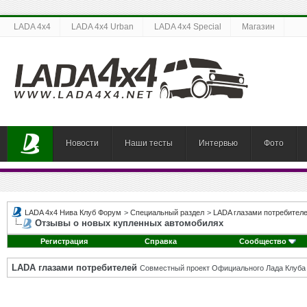
LADA 4x4
LADA 4x4 Urban
LADA 4x4 Special
Магазин
Новости
Наши тесты
Интервью
Фото
LADA 4x4 Нива Клуб Форум
>
Специальный раздел
>
LADA глазами потребител
Отзывы о новых купленных автомобилях
Регистрация
Справка
Сообщество
LADA глазами потребителей
Совместный проект Официального Лада Клуба