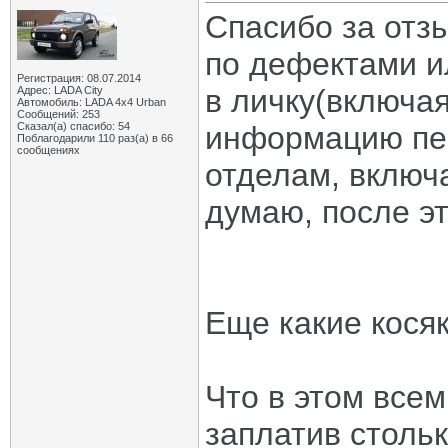
Спасибо за отз
по дефектами и
Регистрация: 08.07.2014
в личку(включая
Адрес: LADA City
Автомобиль: LADA 4x4 Urban
Сообщений: 253
Сказал(а) спасибо: 54
информацию пе
Поблагодарили 110 раз(а) в 66
сообщениях
отделам, включ
думаю, после эт
Еще какие косяк
Что в этом всем
заплатив стольк