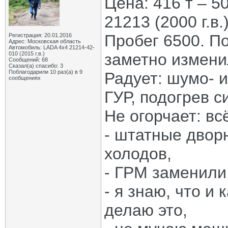
Цена: 416 т – 5
21213 (2000 г.в.)
Пробег 6500. П
Регистрация: 20.01.2016
Адрес: Московская область
Автомобиль: LADA 4x4 21214-42-
010 (2015 г.в.)
заметно измени
Сообщений: 68
Сказал(а) спасибо: 3
Поблагодарили 10 раз(а) в 9
Радует: шумо- и
сообщениях
ГУР, подогрев с
Не огорчает: вс
- штатные двор
холодов,
- ГРМ заменили 
- я знаю, что и
делаю это,