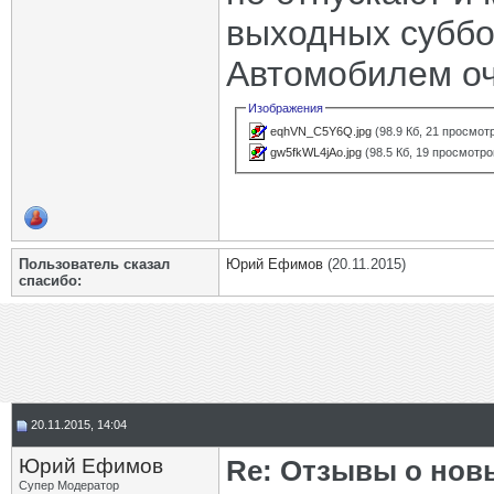
выходных суббот
Автомобилем оч
Изображения
eqhVN_C5Y6Q.jpg
(98.9 Кб, 21 просмот
gw5fkWL4jAo.jpg
(98.5 Кб, 19 просмотро
Пользователь сказал
Юрий Ефимов
(20.11.2015)
cпасибо:
20.11.2015, 14:04
Юрий Ефимов
Re: Отзывы о нов
Супер Модератор