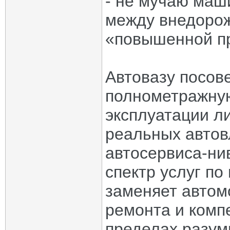
- не мучаю маш
между внедоро
«повышенной п
Автовазу посов
полнометражную
эксплуатации л
реальных автов
автосервиса-ни
спектр услуг по 
заменяет автом
ремонта и комп
пределах разум