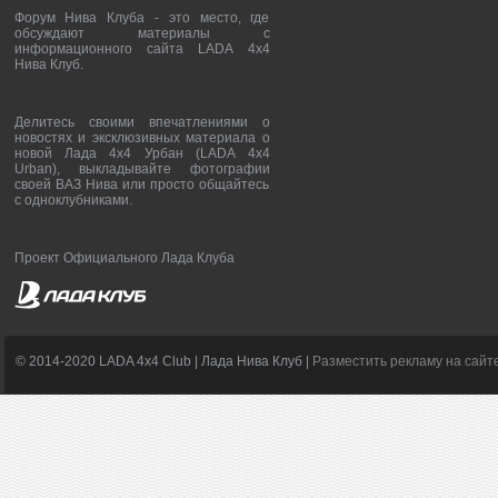
Форум Нива Клуба - это место, где
обсуждают материалы с
информационного сайта LADA 4x4
Нива Клуб.
Делитесь своими впечатлениями о
новостях и эксклюзивных материала о
новой Лада 4х4 Урбан (LADA 4x4
Urban), выкладывайте фотографии
своей ВАЗ Нива или просто общайтесь
с одноклубниками.
Проект Официального Лада Клуба
© 2014-2020 LADA 4x4 Club | Лада Нива Клуб |
Разместить рекламу на сайт