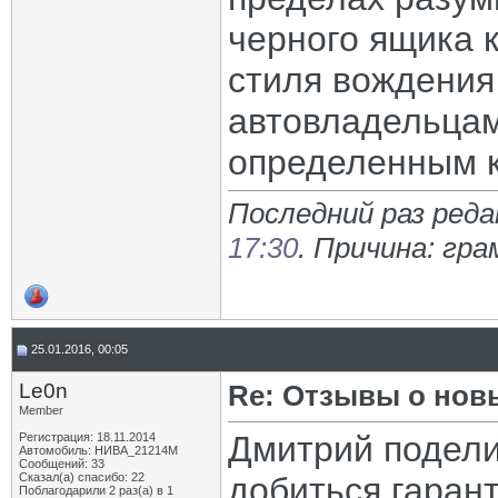
черного ящика к
стиля вождения
автовладельцам
определенным к
Последний раз реда
17:30
. Причина: гр
25.01.2016, 00:05
Le0n
Re: Отзывы о нов
Member
Дмитрий подели
Регистрация: 18.11.2014
Автомобиль: НИВА_21214М
Сообщений: 33
Сказал(а) спасибо: 22
добиться гарант
Поблагодарили 2 раз(а) в 1