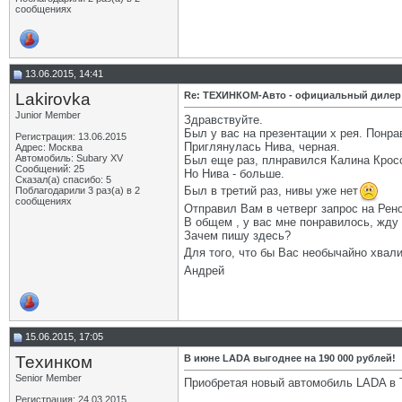
сообщениях
13.06.2015, 14:41
Lakirovka
Re: ТЕХИНКОМ-Авто - официальный дилер
Junior Member
Здравствуйте.
Был у вас на презентации х рея. Понра
Регистрация: 13.06.2015
Приглянулась Нива, черная.
Адрес: Москва
Автомобиль: Subary XV
Был еще раз, плнравился Калина Кросс
Сообщений: 25
Но Нива - больше.
Сказал(а) спасибо: 5
Был в третий раз, нивы уже нет
Поблагодарили 3 раз(а) в 2
сообщениях
Отправил Вам в четверг запрос на Рено
В общем , у вас мне понравилось, жду
Зачем пишу здесь?
Для того, что бы Вас необычайно хвал
Андрей
15.06.2015, 17:05
Техинком
В июне LADA выгоднее на 190 000 рублей!
Senior Member
Приобретая новый автомобиль LADA в 
Регистрация: 24.03.2015