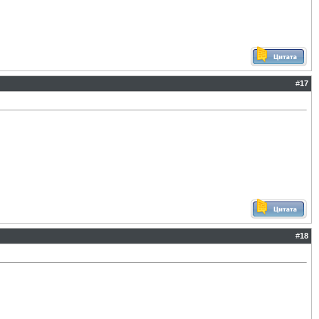
#
17
#
18