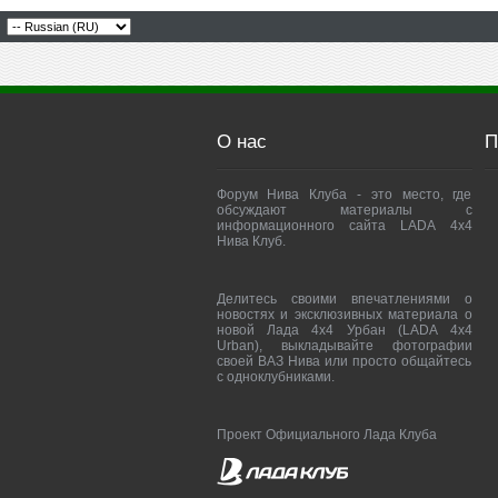
О нас
П
Форум Нива Клуба - это место, где
обсуждают материалы с
информационного сайта LADA 4x4
Нива Клуб.
Делитесь своими впечатлениями о
новостях и эксклюзивных материала о
новой Лада 4х4 Урбан (LADA 4x4
Urban), выкладывайте фотографии
своей ВАЗ Нива или просто общайтесь
с одноклубниками.
Проект Официального Лада Клуба