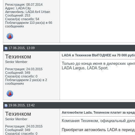
Регистрация: 08.07.2014
Адрес: LADA City
Автомобиль: LADA 4x4 Urban
Сообщений: 253
Сказал(а) спасибо: 54
Поблагодарили 110 раз(а) в 66
сообщениях
17.06.2015, 13:09
Техинком
LADA в Техинком ВЫГОДНЕЕ на 70 000 руб
Senior Member
Только до конца июня в дилерских ц
LADA Largus, LADA Sport.
Регистрация: 24.03.2015
Сообщений: 349
Сказал(а) спасибо: 0
Поблагодарили 2 раз(а) в 2
сообщениях
19.06.2015, 13:42
Техинком
Автомобили Lada. Техинком платит за кред
Senior Member
Компания Техинком, официальный диле
Регистрация: 24.03.2015
Приобретая автомобиль LADA в период 
Сообщений: 349
Сказал(а) спасибо: 0