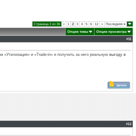
Страница 2 из 36
<
1
2
3
4
5
6
12
>
Последняя
»
Опции темы
Опции просмотра
#
11
м «Утилизация» и «Trade-in» и получить за него реальную
выгоду в
#
12