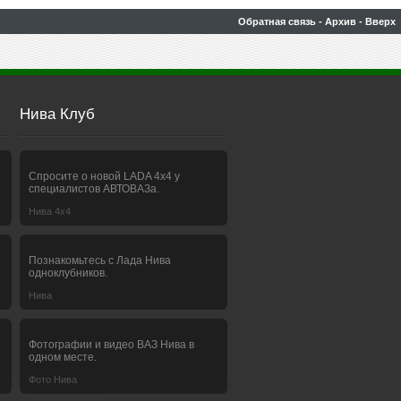
Обратная связь
-
Архив
-
Вверх
Нива Клуб
Спросите о новой LADA 4x4 у
специалистов АВТОВАЗа.
Нива 4х4
Познакомьтесь с Лада Нива
одноклубников.
Нива
Фотографии и видео ВАЗ Нива в
одном месте.
Фото Нива