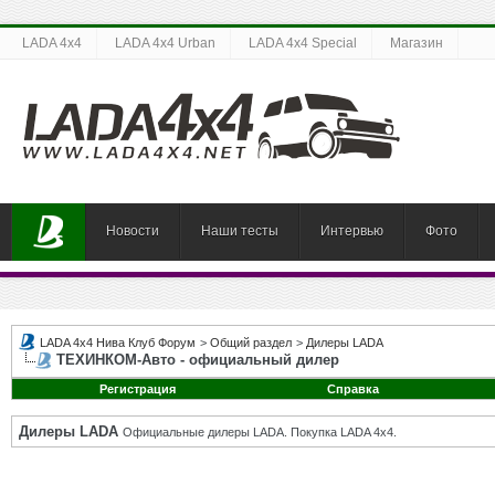
LADA 4x4
LADA 4x4 Urban
LADA 4x4 Special
Магазин
Новости
Наши тесты
Интервью
Фото
LADA 4x4 Нива Клуб Форум
>
Общий раздел
>
Дилеры LADA
ТЕХИНКОМ-Авто - официальный дилер
Регистрация
Справка
Дилеры LADA
Официальные дилеры LADA. Покупка LADA 4x4.