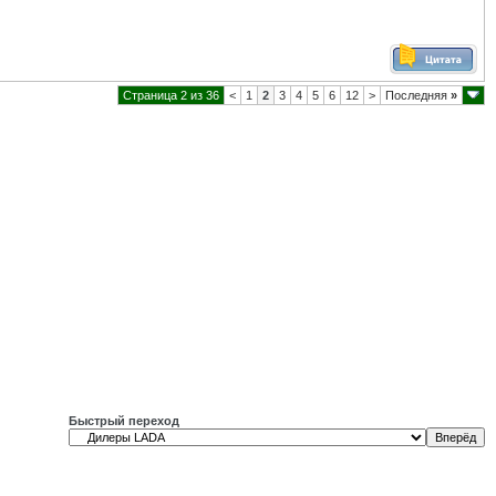
Страница 2 из 36
<
1
2
3
4
5
6
12
>
Последняя
»
Быстрый переход