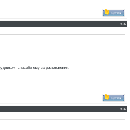
#
15
рудником, спасибо ему за разъяснения.
#
16