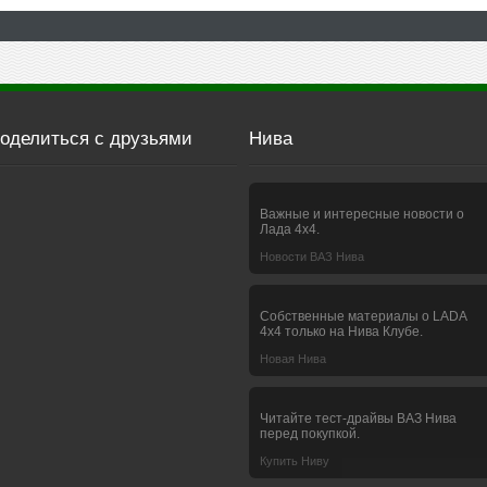
оделиться с друзьями
Нива
Важные и интересные новости о
Лада 4х4.
Новости ВАЗ Нива
Собственные материалы о LADA
4x4 только на Нива Клубе.
Новая Нива
Читайте тест-драйвы ВАЗ Нива
перед покупкой.
Купить Ниву