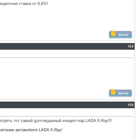
роцентная ставка от 8,6%!
#
13
#
14
треть тот самый долгожданный концепт-кар LADA X-Ray!!!
бретение автомобиля LADA X-Ray
!