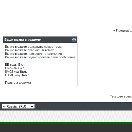
«
Предыдущ
Ваши права в разделе
Вы
не можете
создавать новые темы
Вы
не можете
отвечать в темах
Вы
не можете
прикреплять вложения
Вы
не можете
редактировать свои сообщения
BB коды
Вкл.
Смайлы
Вкл.
[IMG]
код
Вкл.
HTML код
Выкл.
Правила форума
Текущее врем