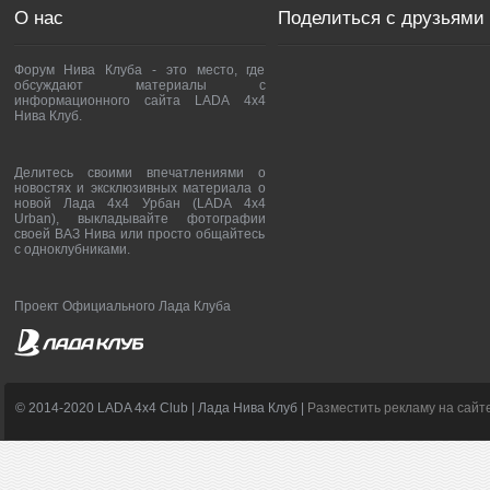
О нас
Поделиться с друзьями
Форум Нива Клуба - это место, где
обсуждают материалы с
информационного сайта LADA 4x4
Нива Клуб.
Делитесь своими впечатлениями о
новостях и эксклюзивных материала о
новой Лада 4х4 Урбан (LADA 4x4
Urban), выкладывайте фотографии
своей ВАЗ Нива или просто общайтесь
с одноклубниками.
Проект Официального Лада Клуба
© 2014-2020 LADA 4x4 Club | Лада Нива Клуб |
Разместить рекламу на сайт