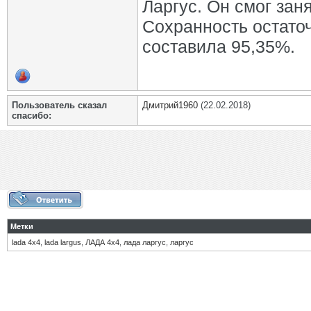
Ларгус. Он смог зан
Сохранность остаточ
составила 95,35%.
Пользователь сказал
Дмитрий1960
(22.02.2018)
cпасибо:
Метки
lada 4х4
,
lada largus
,
ЛАДА 4х4
,
лада ларгус
,
ларгус