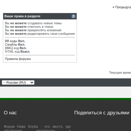
«
Предыдущ
Ваши права в разделе
Вы
не можете
создавать новые темы
Вы
не можете
отвечать в темах
Вы
не можете
прикреплять вложения
Вы
не можете
редактировать свои сообщения
BB коды
Вкл.
Смайлы
Вкл.
[IMG]
код
Вкл.
HTML код
Выкл.
Правила форума
Текущее врем
О нас
Поделиться с друзьями
Форум Нива Клуба - это место, где
обсуждают материалы с