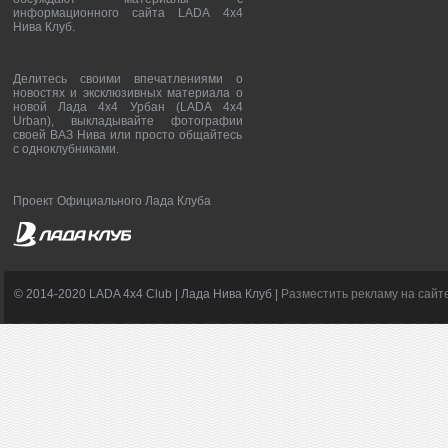
информационного сайта LADA 4x4
Нива Клуб.
Делитесь своими впечатлениями о
новостях и эксклюзивных материала о
новой Лада 4х4 Урбан (LADA 4x4
Urban), выкладывайте фотографии
своей ВАЗ Нива или просто общайтесь
с одноклубниками.
Проект Официального Лада Клуба
© 2014-2020 LADA 4x4 Club | Лада Нива Клуб |
Разместить рекламу на сайт