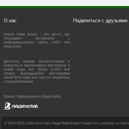
О нас
Поделиться с друзьями
Форум Нива Клуба - это место, где
обсуждают материалы с
информационного сайта LADA 4x4
Нива Клуб.
Делитесь своими впечатлениями о
новостях и эксклюзивных материала о
новой Лада 4х4 Урбан (LADA 4x4
Urban), выкладывайте фотографии
своей ВАЗ Нива или просто общайтесь
с одноклубниками.
Проект Официального Лада Клуба
© 2014-2020 LADA 4x4 Club | Лада Нива Клуб |
Разместить рекламу на сайт