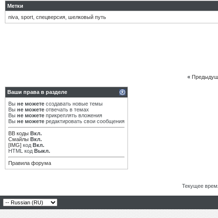
Метки
niva
,
sport
,
спецверсия
,
шелковый путь
«
Предыдущ
Ваши права в разделе
Вы
не можете
создавать новые темы
Вы
не можете
отвечать в темах
Вы
не можете
прикреплять вложения
Вы
не можете
редактировать свои сообщения
BB коды
Вкл.
Смайлы
Вкл.
[IMG]
код
Вкл.
HTML код
Выкл.
Правила форума
Текущее врем