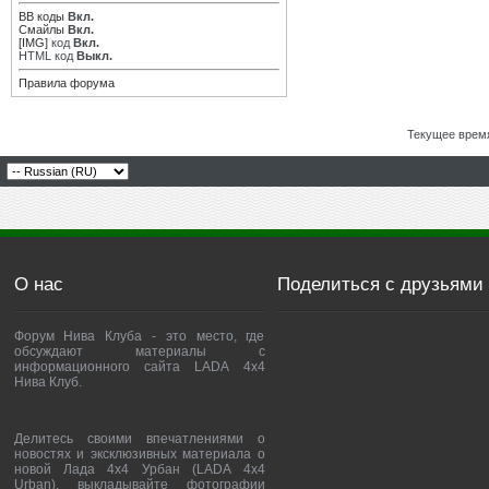
BB коды
Вкл.
Смайлы
Вкл.
[IMG]
код
Вкл.
HTML код
Выкл.
Правила форума
Текущее врем
О нас
Поделиться с друзьями
Форум Нива Клуба - это место, где
обсуждают материалы с
информационного сайта LADA 4x4
Нива Клуб.
Делитесь своими впечатлениями о
новостях и эксклюзивных материала о
новой Лада 4х4 Урбан (LADA 4x4
Urban), выкладывайте фотографии