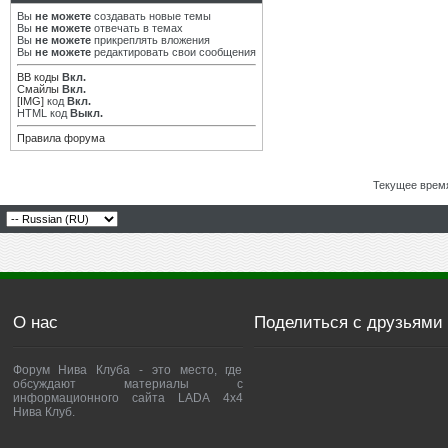
Вы
не можете
создавать новые темы
Вы
не можете
отвечать в темах
Вы
не можете
прикреплять вложения
Вы
не можете
редактировать свои сообщения
BB коды
Вкл.
Смайлы
Вкл.
[IMG]
код
Вкл.
HTML код
Выкл.
Правила форума
Текущее врем
О нас
Поделиться с друзьями
Форум Нива Клуба - это место, где
обсуждают материалы с
информационного сайта LADA 4x4
Нива Клуб.