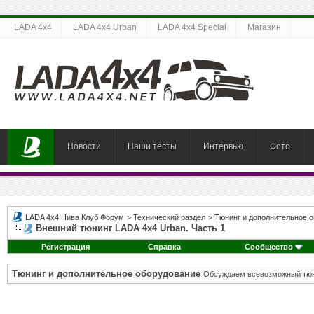
LADA 4x4
LADA 4x4 Urban
LADA 4x4 Special
Магазин
Новости
Наши тесты
Интервью
Фото
LADA 4x4 Нива Клуб Форум
>
Технический раздел
>
Тюнинг и дополнительное 
Внешний тюнинг LADA 4x4 Urban. Часть 1
Регистрация
Справка
Сообщество
Тюнинг и дополнительное оборудование
Обсуждаем всевозможный тюни