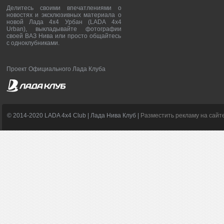
Делитесь своими впечатлениями о
новостях и эксклюзивных материала о
новой Лада 4х4 Урбан (LADA 4x4
Urban), выкладывайте фотографии
своей ВАЗ Нива или просто общайтесь
с одноклубниками.
Проект Официального Лада Клуба
© 2014-2020 LADA 4x4 Club | Лада Нива Клуб |
Разместить рекламу на сайт