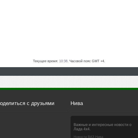
Текущее время:
10:38
. Часовой пояс GMT +4.
оделиться с друзьями
Нива
Важные и интересные новости о
Лада 4х4.
Новости ВАЗ Нива