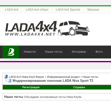
LADA 4x4
LADA 4x4 Urban
LADA 4x4 Special
Магазин
Новости
Наши тесты
Интервью
Фото
LADA 4x4 Нива Клуб Форум
>
Информационный раздел
>
Наши тесты
Модернизированная гоночная LADA Niva Sport T2
Регистрация
Справка
Наши тесты
Обсуждаем эксклюзивные тесты Нива Клуба.