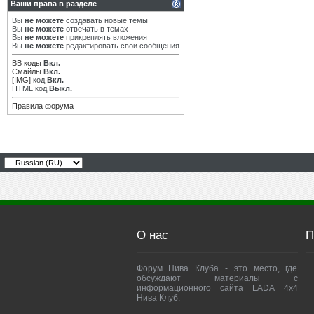
Ваши права в разделе
Вы
не можете
создавать новые темы
Вы
не можете
отвечать в темах
Вы
не можете
прикреплять вложения
Вы
не можете
редактировать свои сообщения
BB коды
Вкл.
Смайлы
Вкл.
[IMG]
код
Вкл.
HTML код
Выкл.
Правила форума
О нас
П
Форум Нива Клуба - это место, где
обсуждают материалы с
информационного сайта LADA 4x4
Нива Клуб.