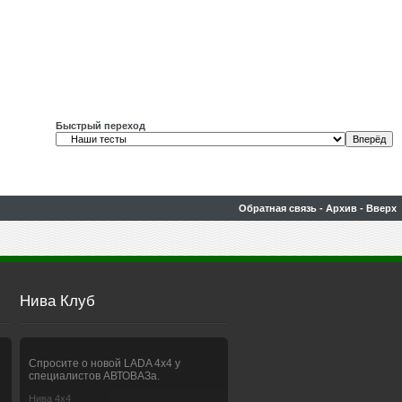
Быстрый переход
Обратная связь
-
Архив
-
Вверх
Нива Клуб
Спросите о новой LADA 4x4 у
специалистов АВТОВАЗа.
Нива 4х4