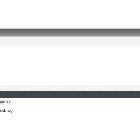
ort T2
Xxwb-wg