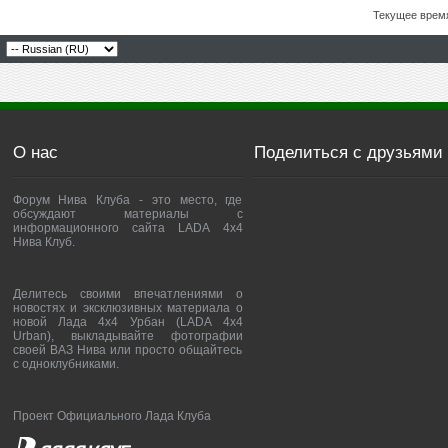
Текущее врем
О нас
Поделиться с друзьями
Форум Нива Клуба - это место, где
обсуждают материалы с
информационного сайта LADA 4x4
Нива Клуб.
Делитесь своими впечатлениями о
новостях и эксклюзивных материала о
новой Лада 4х4 Урбан (LADA 4x4
Urban), выкладывайте фотографии
своей ВАЗ Нива или просто общайтесь
с одноклубниками.
Проект Официального Лада Клуба