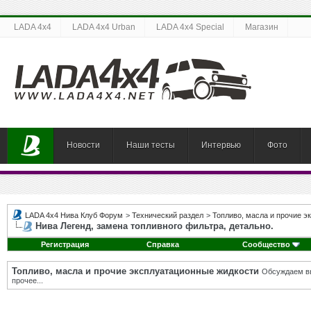
LADA 4x4
LADA 4x4 Urban
LADA 4x4 Special
Магазин
Новости
Наши тесты
Интервью
Фото
LADA 4x4 Нива Клуб Форум
>
Технический раздел
>
Топливо, масла и прочие э
Нива Легенд, замена топливного фильтра, детально.
Регистрация
Справка
Сообщество
Топливо, масла и прочие эксплуатационные жидкости
Обсуждаем вы
прочее...