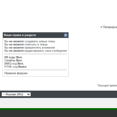
«
Предыдущ
Ваши права в разделе
Вы
не можете
создавать новые темы
Вы
не можете
отвечать в темах
Вы
не можете
прикреплять вложения
Вы
не можете
редактировать свои сообщения
BB коды
Вкл.
Смайлы
Вкл.
[IMG]
код
Вкл.
HTML код
Выкл.
Правила форума
Текущее врем