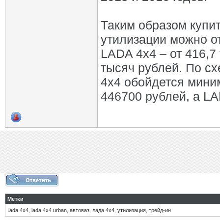
Таким образом купи
утилизации можно о
LADA 4x4 – от 416,7
тысяч рублей. По с
4х4 обойдется миним
446700 рублей, а LA
Метки
lada 4x4
,
lada 4x4 urban
,
автоваз
,
лада 4х4
,
утилизация
,
трейд-ин