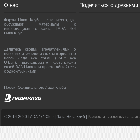
О нас
Поделиться с друзьями
Форум Нива Клуба - это место, где
обсуждают материалы с
информационного сайта LADA 4x4
Нива Клуб.
Делитесь своими впечатлениями о
новостях и эксклюзивных материала о
новой Лада 4х4 Урбан (LADA 4x4
Urban), выкладывайте фотографии
своей ВАЗ Нива или просто общайтесь
с одноклубниками.
Проект Официального Лада Клуба
© 2014-2020 LADA 4x4 Club | Лада Нива Клуб |
Разместить рекламу на сайт