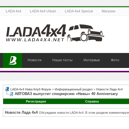
LADA 4x4
LADA 4x4 Urban
LADA 4x4 Special
Магазин
Новости
Наши тесты
Интервью
Фото
LADA 4x4 Нива Клуб Форум
>
Информационный раздел
>
Новости Лада 4х4
АВТОВАЗ выпустит спецверсию «Нивы» 40 Anniversary
Регистрация
Справка
Новости Лада 4х4
Обсуждаем новости LADA 4x4. В этом разделе комментируе