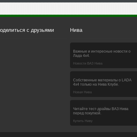
оделиться с друзьями
Нива
Важные и интересные новости о
Лада 4х4.
Новости ВАЗ Нива
Собственные материалы о LADA
4x4 только на Нива Клубе.
Новая Нива
Читайте тест-драйвы ВАЗ Нива
перед покупкой.
Купить Ниву