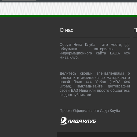
О нас
П
Форум Нива Клуба - это место, где
обсуждают материалы с
информационного сайта LADA 4x4
Нива Клуб.
Делитесь своими впечатлениями о
новостях и эксклюзивных материала о
новой Лада 4х4 Урбан (LADA 4x4
Urban), выкладывайте фотографии
своей ВАЗ Нива или просто общайтесь
с одноклубниками.
Проект Официального Лада Клуба