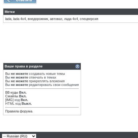
Метки
lada
,
lada 4х4
,
внедорожник
,
автоваз
,
лада 4х4
,
спецверсия
Ваши права в разделе
Вы
не можете
создавать новые темы
Вы
не можете
отвечать в темах
Вы
не можете
прикреплять вложения
Вы
не можете
редактировать свои сообщения
BB коды
Вкл.
Смайлы
Вкл.
[IMG]
код
Вкл.
HTML код
Выкл.
Правила форума