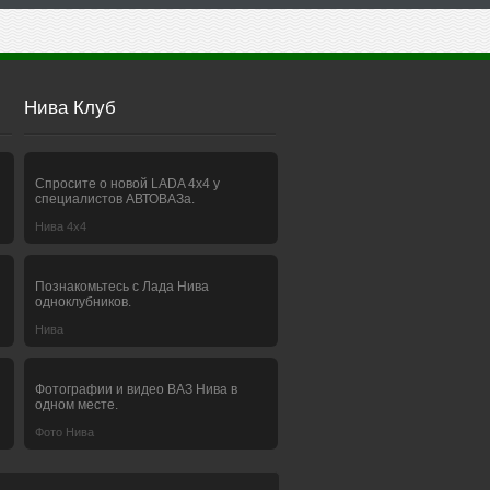
Нива Клуб
Спросите о новой LADA 4x4 у
специалистов АВТОВАЗа.
Нива 4х4
Познакомьтесь с Лада Нива
одноклубников.
Нива
Фотографии и видео ВАЗ Нива в
одном месте.
Фото Нива