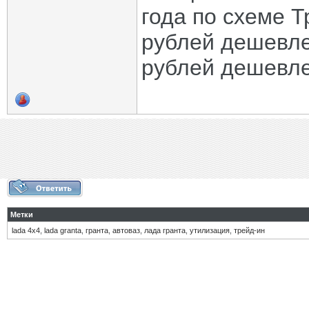
года по схеме Т
рублей дешевле,
рублей дешевле
Метки
lada 4x4
,
lada granta
,
гранта
,
автоваз
,
лада гранта
,
утилизация
,
трейд-ин