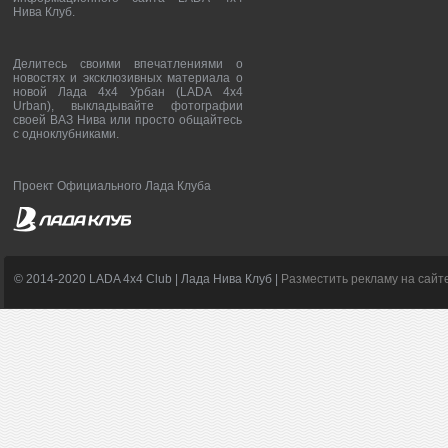
Нива Клуб.
Делитесь своими впечатлениями о
новостях и эксклюзивных материала о
новой Лада 4х4 Урбан (LADA 4x4
Urban), выкладывайте фотографии
своей ВАЗ Нива или просто общайтесь
с одноклубниками.
Проект Официального Лада Клуба
© 2014-2020 LADA 4x4 Club | Лада Нива Клуб |
Разместить рекламу на сайт