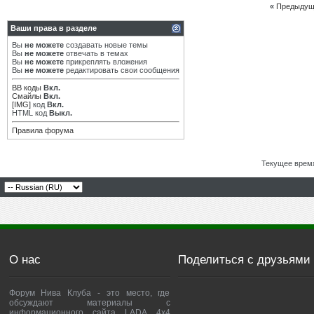
«
Предыдущ
Ваши права в разделе
Вы
не можете
создавать новые темы
Вы
не можете
отвечать в темах
Вы
не можете
прикреплять вложения
Вы
не можете
редактировать свои сообщения
BB коды
Вкл.
Смайлы
Вкл.
[IMG]
код
Вкл.
HTML код
Выкл.
Правила форума
Текущее врем
О нас
Поделиться с друзьями
Форум Нива Клуба - это место, где
обсуждают материалы с
информационного сайта LADA 4x4