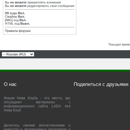
Вы
не можете
прикреплять вложения
Вы
не можете
редактировать свои сообщения
BB коды
Вкл.
Смайлы
Вкл.
[IMG]
код
Вкл.
HTML код
Выкл.
Правила форума
Текущее врем
О нас
Поделиться с друзьями
Форум Нива Клуба - это место, где
обсуждают материалы с
информационного сайта LADA 4x4
Нива Клуб.
Делитесь своими впечатлениями о
новостях и эксклюзивных материала о