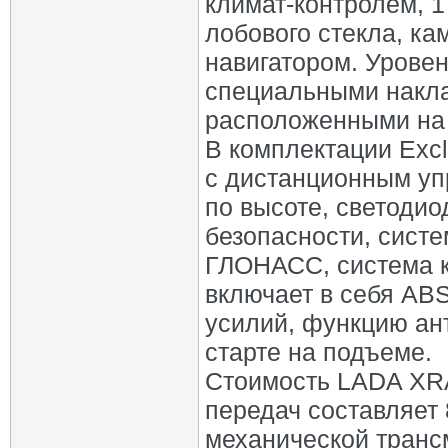
климат-контролем, 
лобового стекла, ка
навигатором. Урове
специальными наклад
расположенными на 
В комплектации Exc
с дистанционным уп
по высоте, светоди
безопасности, сист
ГЛОНАСС, система к
включает в себя AB
усилий, функцию ан
старте на подъеме.
Стоимость LADA XRA
передач составляет 
механической трансм