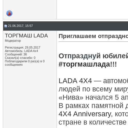
21.06.2017, 15:57
ТОРГМАШ LADA
Приглашаем отпраздн
Модератор
Регистрация: 29.05.2017
Автомобиль: LADA 4x4
Отпразднуй юбиле
Сообщений: 36
Сказал(а) спасибо: 0
Поблагодарили 0 раз(а) в 0
#торгмашлада
!!!
сообщениях
LADA 4X4
— автомоб
людей по всему мир
«Нива» начался 5 ап
В рамках памятной
4X4 Anniversary
, ко
стране в количестве