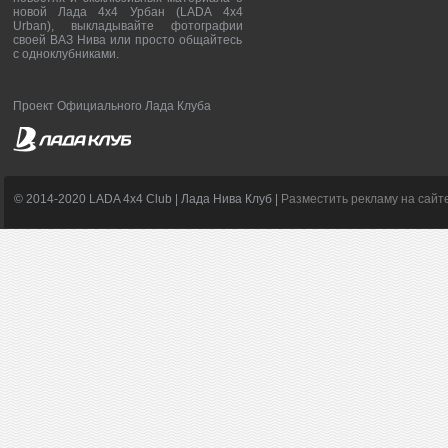
новой Лада 4х4 Урбан (LADA 4x4
Urban), выкладывайте фотографии
своей ВАЗ Нива или просто общайтесь
с одноклубниками.
Проект Официального Лада Клуба
© 2014-2020 LADA 4x4 Club | Лада Нива Клуб |
Разместить рекламу на сайт