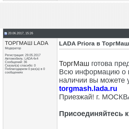
20.06.2017, 15:26
ТОРГМАШ LADA
LADA Priora в ТоргМа
Модератор
Регистрация: 29.05.2017
Автомобиль: LADA 4x4
ТоргМаш
готова пре
Сообщений: 36
Сказал(а) спасибо: 0
Поблагодарили 0 раз(а) в 0
Всю информацию о ц
сообщениях
наличии вы можете 
torgmash.lada.ru
Приезжай! г. МОСКВ
Присоединяйтесь к 