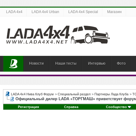
LADA 4x4
LADA 4x4 Urban
LADA 4x4 Special
Магазин
Новости
Наши тесты
Интервью
Фото
LADA 4x4 Нива Клуб Форум
>
Специальный раздел
>
Партнеры Лада Клуба
>
Т
Официальный дилер LADA «ТОРГМАШ» приветствует форум
Регистрация
Справка
Сообщество