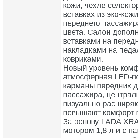
кожи, чехле селекто
вставках из эко-кож
переднего пассажир
цвета. Салон допол
вставками на перед
накладками на педа
ковриками.
Новый уровень комф
атмосферная LED-по
карманы передних дв
пассажира, централ
визуально расширяю
повышают комфорт в
За основу LADA XRAY
мотором 1,8 л и с п