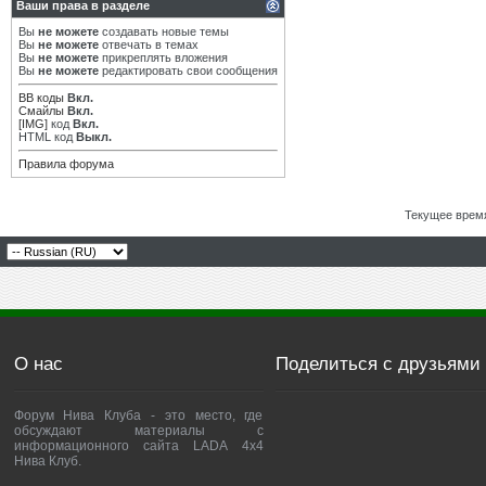
Ваши права в разделе
Вы
не можете
создавать новые темы
Вы
не можете
отвечать в темах
Вы
не можете
прикреплять вложения
Вы
не можете
редактировать свои сообщения
BB коды
Вкл.
Смайлы
Вкл.
[IMG]
код
Вкл.
HTML код
Выкл.
Правила форума
Текущее врем
О нас
Поделиться с друзьями
Форум Нива Клуба - это место, где
обсуждают материалы с
информационного сайта LADA 4x4
Нива Клуб.