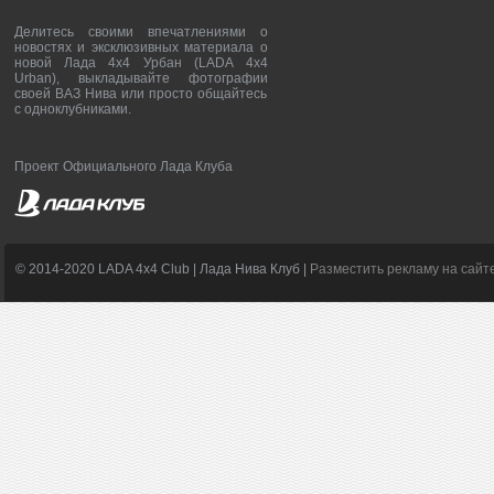
Делитесь своими впечатлениями о
новостях и эксклюзивных материала о
новой Лада 4х4 Урбан (LADA 4x4
Urban), выкладывайте фотографии
своей ВАЗ Нива или просто общайтесь
с одноклубниками.
Проект Официального Лада Клуба
© 2014-2020 LADA 4x4 Club | Лада Нива Клуб |
Разместить рекламу на сайт