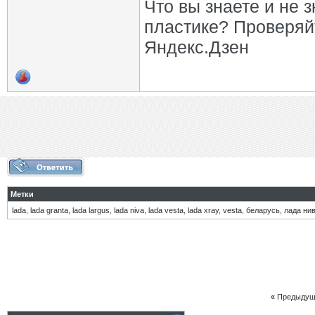
Что вы знаете и не 
пластике? Проверяй
Яндекс.Дзен
Метки
lada
,
lada granta
,
lada largus
,
lada niva
,
lada vesta
,
lada xray
,
vesta
,
беларусь
,
лада ни
«
Предыдущ