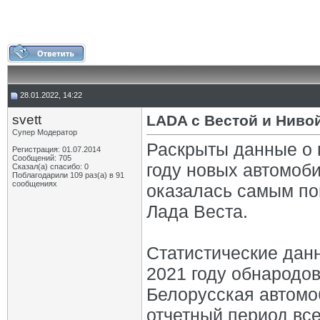
28.01.2022, 14:22
svett
LADA с Вестой и Ниво
Супер Модератор
Раскрыты данные о 
Регистрация: 01.07.2014
Сообщений: 705
году новых автомоби
Сказал(а) спасибо: 0
Поблагодарили 109 раз(а) в 91
сообщениях
оказалась самым по
Лада Веста.
Статистические дан
2021 году обнародо
Белорусская автомо
отчетный период все