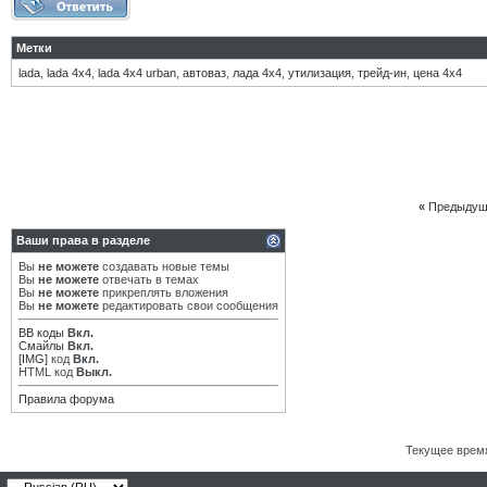
Метки
lada
,
lada 4х4
,
lada 4х4 urban
,
автоваз
,
лада 4х4
,
утилизация
,
трейд-ин
,
цена 4х4
«
Предыдущ
Ваши права в разделе
Вы
не можете
создавать новые темы
Вы
не можете
отвечать в темах
Вы
не можете
прикреплять вложения
Вы
не можете
редактировать свои сообщения
BB коды
Вкл.
Смайлы
Вкл.
[IMG]
код
Вкл.
HTML код
Выкл.
Правила форума
Текущее врем