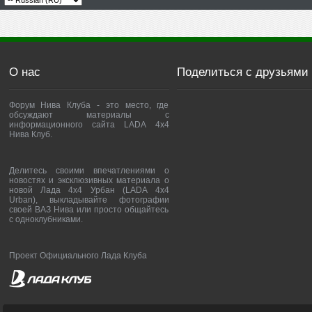
О нас
Поделиться с друзьями
Форум Нива Клуба - это место, где
обсуждают материалы с
информационного сайта LADA 4x4
Нива Клуб.
Делитесь своими впечатлениями о
новостях и эксклюзивных материала о
новой Лада 4х4 Урбан (LADA 4x4
Urban), выкладывайте фотографии
своей ВАЗ Нива или просто общайтесь
с одноклубниками.
Проект Официального Лада Клуба