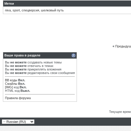
Метки
niva
,
sport
,
спецверсия
,
шелковый путь
«
Предыдущ
Ваши права в разделе
Вы
не можете
создавать новые темы
Вы
не можете
отвечать в темах
Вы
не можете
прикреплять вложения
Вы
не можете
редактировать свои сообщения
BB коды
Вкл.
Смайлы
Вкл.
[IMG]
код
Вкл.
HTML код
Выкл.
Правила форума
Текущее врем