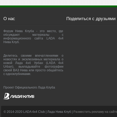
О нас
Поделиться с друзьями
Форум Нива Клуба - это место, где
обсуждают материалы с
информационного сайта LADA 4x4
Нива Клуб.
Делитесь своими впечатлениями о
новостях и эксклюзивных материала о
новой Лада 4х4 Урбан (LADA 4x4
Urban), выкладывайте фотографии
своей ВАЗ Нива или просто общайтесь
с одноклубниками.
Проект Официального Лада Клуба
© 2014-2020 LADA 4x4 Club | Лада Нива Клуб |
Разместить рекламу на сайт