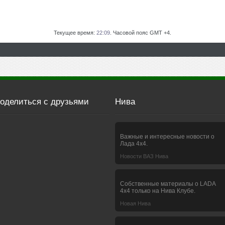
Текущее время:
22:09
. Часовой пояс GMT +4.
оделиться с друзьями
Нива
Важные и интересные новости о
Лада 4х4.
Новости ВАЗ Нива
Собственные материалы о LADA
4x4 только на Нива Клубе.
Новая Нива