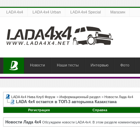
LADA 4x4
LADA 4x4 Urban
LADA 4x4 Special
Магазин
Новости
Наши тесты
Интервью
Фото
LADA 4x4 Нива Клуб Форум
>
Информационный раздел
>
Новости Лада 4х4
LADA 4х4 остается в ТОП-3 авторынка Казахстана
Регистрация
Справка
Новости Лада 4х4
Обсуждаем новости LADA 4x4. В этом разделе комментируе