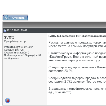
12.10.2018, 19:49
svett
LADA 4х4 остается в ТОП-3 авторынка Каза
Супер Модератор
Раскрыты данные о продажах новых авт
месте месте, а самыми популярными м
Регистрация: 01.07.2014
Сообщений: 705
Сказал(а) спасибо: 0
Статистическую информацию о продажа
Поблагодарили 109 раз(а) в 91
«КазАвтоПром». Всего в отчетный пери
сообщениях
аналогичный период прошлого года.
Среди марок лидером авторынка Казахс
составила 23,2%.
Среди моделей лидером продаж в Казах
составили 2 771 единицу. Третье мест
В двадцатку потребительских предпочте
ед., 18-е место).