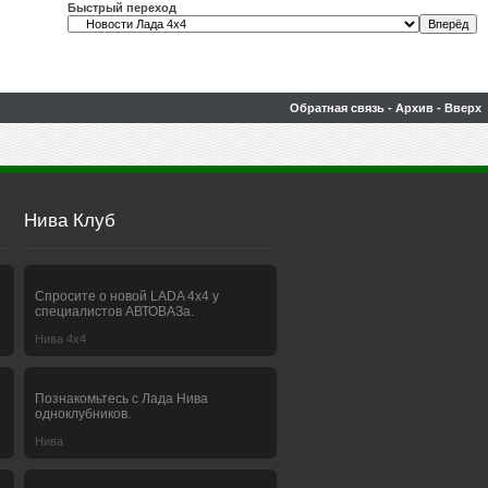
Быстрый переход
Обратная связь
-
Архив
-
Вверх
Нива Клуб
Спросите о новой LADA 4x4 у
специалистов АВТОВАЗа.
Нива 4х4
Познакомьтесь с Лада Нива
одноклубников.
Нива