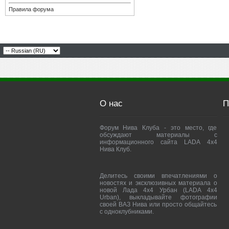
Правила форума
О нас
П
Форум Нива Клуба - это место, где
обсуждают материалы с
информационного сайта LADA 4x4
Нива Клуб.
Делитесь своими впечатлениями о
новостях и эксклюзивных материала о
новой Лада 4х4 Урбан (LADA 4x4
Urban), выкладывайте фотографии
своей ВАЗ Нива или просто общайтесь
с одноклубниками.