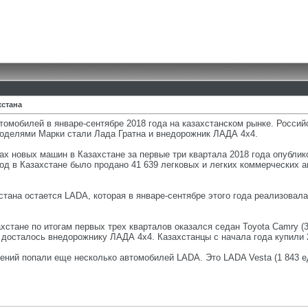
хстана
омобилей в январе-сентябре 2018 года на казахстанском рынке. Росси
оделями Марки стали Лада Гратна и внедорожник ЛАДА 4х4.
х новых машин в Казахстане за первые три квартала 2018 года опубли
од в Казахстане было продано 41 639 легковых и легких коммерческих 
тана остается LADA, которая в январе-сентябре этого года реализовала
стане по итогам первых трех кварталов оказался седан Toyota Camry (3
о досталось внедорожнику ЛАДА 4х4. Казахстанцы с начала года купили 
ний попали еще несколько автомобилей LADA. Это LADA Vesta (1 843 ед.,