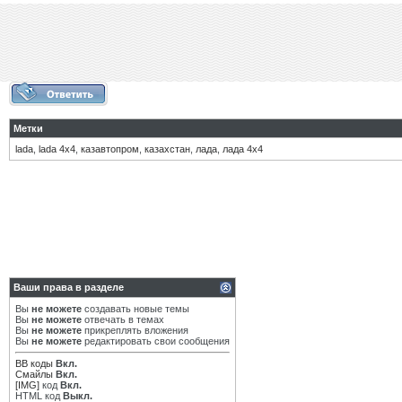
Метки
lada
,
lada 4х4
,
казавтопром
,
казахстан
,
лада
,
лада 4х4
Ваши права в разделе
Вы
не можете
создавать новые темы
Вы
не можете
отвечать в темах
Вы
не можете
прикреплять вложения
Вы
не можете
редактировать свои сообщения
BB коды
Вкл.
Смайлы
Вкл.
[IMG]
код
Вкл.
HTML код
Выкл.