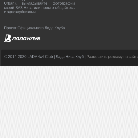
Urban), выкладывайте фотографии
своей ВАЗ Нива или просто общайтесь
с одноклубниками.
Проект Официального Лада Клуба
© 2014-2020 LADA 4x4 Club | Лада Нива Клуб |
Разместить рекламу на сайт