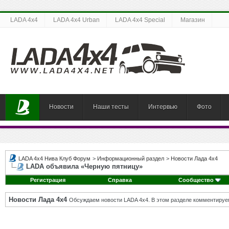
LADA 4x4
LADA 4x4 Urban
LADA 4x4 Special
Магазин
Новости
Наши тесты
Интервью
Фото
LADA 4x4 Нива Клуб Форум
>
Информационный раздел
>
Новости Лада 4х4
LADA объявила «Черную пятницу»
Регистрация
Справка
Сообщество
Новости Лада 4х4
Обсуждаем новости LADA 4x4. В этом разделе комментируе