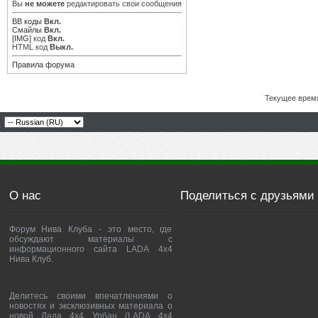
Вы
не можете
редактировать свои сообщения
BB коды
Вкл.
Смайлы
Вкл.
[IMG]
код
Вкл.
HTML код
Выкл.
Правила форума
Текущее врем
О нас
Поделиться с друзьями
Форум Нива Клуба - это место, где
обсуждают материалы с
информационного сайта LADA 4x4
Нива Клуб.
Делитесь своими впечатлениями о
новостях и эксклюзивных материала о
новой Лада 4х4 Урбан (LADA 4x4