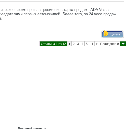
омическое время прошла церемония старта продаж LADA Vesta -
 обладателями первых автомобилей. Более того, за 24 часа продаж
а.
Страница 1 из 12
1
2
3
4
5
11
>
Последняя
»
Быстрый переход