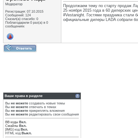
Модератор
Продолжаем тему по старту продаж Ла
25 ноября 2015 года в 60 дилерских це
Регистрация: 07.10.2015
#Vestanight. Гостями праздника стали 
Сообщений: 124
Сказал(а) спасибо: 0
официальные дилеры LADA собрали бол
Поблагодарили 0 раз(а) в 0
сообщениях
Ваши права в разделе
Вы
не можете
создавать новые темы
Вы
не можете
отвечать в темах
Вы
не можете
прикреплять вложения
Вы
не можете
редактировать свои сообщения
BB коды
Вкл.
Смайлы
Вкл.
[IMG]
код
Вкл.
HTML код
Выкл.