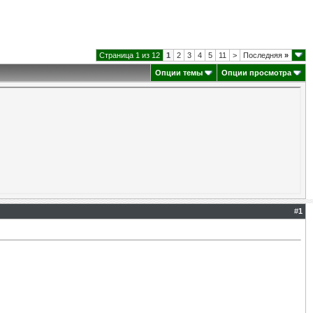
Страница 1 из 12
1
2
3
4
5
11
>
Последняя
»
Опции темы
Опции просмотра
#
1