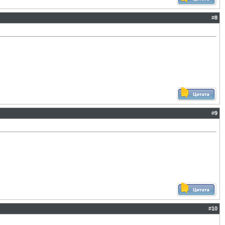
#
8
#
9
#
10