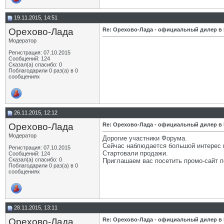
Орехово-Лада
Re: Орехово-Лада -...
13.07.2017,
13:14
Орехово-Лада
Re: Орехово-Лада -...
31.08.2017,
14:01
19.11.2015, 14:51
Орехово-Лада
Re: Орехово-Лада -...
01.11.2017,
13:42
Орехово-Лада
Re: Орехово-Лада - официальный дилер в
Орехово-Лада
Re: Орехово-Лада -...
20.11.2017,
17:32
Модератор
Орехово-Лада
Re: Орехово-Лада -...
14.12.2017,
16:24
Регистрация: 07.10.2015
Орехово-Лада
Re: Орехово-Лада -...
29.12.2017,
18:59
Сообщений: 124
Сказал(а) спасибо: 0
Орехово-Лада
Re: Орехово-Лада -...
22.01.2018,
11:33
Поблагодарили 0 раз(а) в 0
сообщениях
Орехово-Лада
Re: Орехово-Лада -...
22.02.2018,
11:19
Орехово-Лада
Re: Орехово-Лада -...
22.03.2018,
11:08
Орехово-Лада
Re: Орехово-Лада -...
21.05.2018,
13:01
Орехово-Лада
Re: Орехово-Лада -...
16.07.2018,
12:10
26.11.2015, 12:12
Орехово-Лада
Re: Орехово-Лада -...
31.08.2018,
11:39
Орехово-Лада
Re: Орехово-Лада - официальный дилер в
Модератор
Дорогие участники Форума.
Сейчас наблюдается большой интерес 
Регистрация: 07.10.2015
Стартовали продажи.
Сообщений: 124
Сказал(а) спасибо: 0
Приглашаем вас посетить промо-сайт 
Поблагодарили 0 раз(а) в 0
сообщениях
28.11.2015, 13:11
Орехово-Лада
Re: Орехово-Лада - официальный дилер в