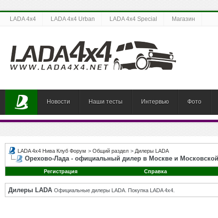
LADA 4x4
LADA 4x4 Urban
LADA 4x4 Special
Магазин
Новости
Наши тесты
Интервью
Фото
LADA 4x4 Нива Клуб Форум
>
Общий раздел
>
Дилеры LADA
Орехово-Лада - официальный дилер в Москве и Московской
Регистрация
Справка
Дилеры LADA
Официальные дилеры LADA. Покупка LADA 4x4.