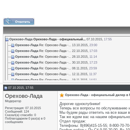
Орехово-Лада
Орехово-Лада - официальный...
07.10.2015,
17:55
Орехово-Лада
Re: Орехово-Лада -...
13.10.2015,
23:00
Орехово-Лада
Re: Орехово-Лада -...
22.10.2015,
17:03
Орехово-Лада
Re: Орехово-Лада -...
28.10.2015,
11:14
Орехово-Лада
Re: Орехово-Лада -...
30.10.2015,
17:23
Орехово-Лада
Re: Орехово-Лада -...
08.11.2015,
23:59
Орехово-Лада
Re: Орехово-Лада -...
12.11.2015,
11:37
Орехово-Лада
Re: Орехово-Лада -...
19.11.2015,
14:51
Орехово-Лада
Re: Орехово-Лада -...
26.11.2015,
12:12
07.10.2015, 17:55
Орехово-Лада
Re: Орехово-Лада -...
28.11.2015,
13:11
Орехово-Лада
Орехово-Лада - официальный дилер в 
Орехово-Лада
Re: Орехово-Лада -...
05.12.2015,
12:11
Модератор
Орехово-Лада
Re: Орехово-Лада -...
09.12.2015,
16:08
Дорогие одноклубники!
Теперь все вопросы по обслуживанию и
Регистрация: 07.10.2015
Орехово-Лада
Re: Орехово-Лада -...
11.12.2015,
12:54
Сообщений: 124
Мы будем рады ответить на все ваши в
Орехово-Лада
Re: Орехово-Лада -...
15.12.2015,
12:13
Сказал(а) спасибо: 0
Так же ждем вас на нашем официально
Поблагодарили 0 раз(а) в 0
Орехово-Лада
Re: Орехово-Лада -...
21.12.2015,
01:01
Отдел продаж:
сообщениях
Телефоны: 8(496)415-15-55; 8-800-70-70
Орехово-Лада
Re: Орехово-Лада -...
23.12.2015,
13:11
График работы: Пн-Сб 9.00-20.00, Вс 10