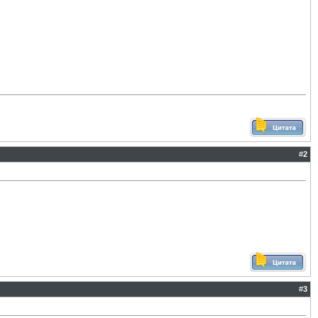
#
2
#
3