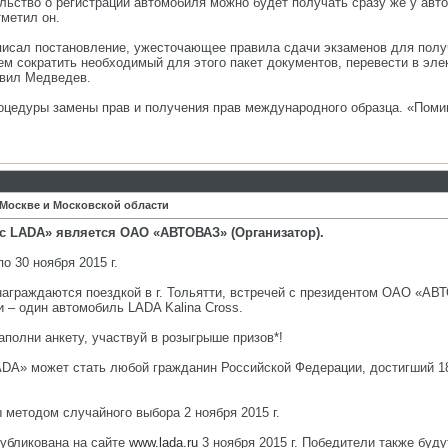
льство о регистрации автомобиля можно будет получать сразу же у авто
тметил он.
исал постановление, ужесточающее правила сдачи экзаменов для получ
ем сократить необходимый для этого пакет документов, перевести в эл
явил Медведев.
оцедуры замены прав и получения прав международного образца. «Помим
 Москве и Московской области
с LADA» является ОАО «АВТОВАЗ» (Организатор).
по 30 ноября 2015 г.
 награждаются поездкой в г. Тольятти, встречей с президентом ОАО «АВ
 – один автомобиль LADA Kalina Cross.
аполни анкету, участвуй в розыгрыше призов*!
LADA» может стать любой гражданин Российской Федерации, достигший 1
 методом случайного выбора 2 ноября 2015 г.
публикована на сайте
www.lada.ru
3 ноября 2015 г. Победители также буд