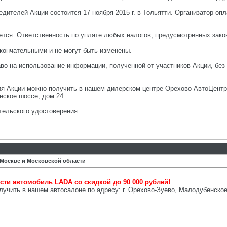
едителей Акции состоится 17 ноября 2015 г. в Тольятти. Организатор о
ется. Ответственность по уплате любых налогов, предусмотренных зако
окончательными и не могут быть изменены.
раво на использование информации, полученной от участников Акции, бе
 Акции можно получить в нашем дилерском центре Орехово-АвтоЦентр п
енское шоссе, дом 24
ительского удостоверения.
 Москве и Московской области
сти автомобиль LADA со скидкой до 90 000 рублей!
ить в нашем автосалоне по адресу: г. Орехово-Зуево, Малодубенское ш