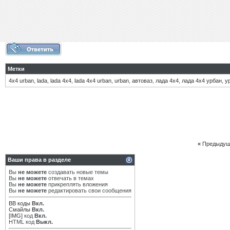
Метки
4х4 urban
,
lada
,
lada 4х4
,
lada 4х4 urban
,
urban
,
автоваз
,
лада 4х4
,
лада 4х4 урбан
,
у
«
Предыдущ
Ваши права в разделе
Вы
не можете
создавать новые темы
Вы
не можете
отвечать в темах
Вы
не можете
прикреплять вложения
Вы
не можете
редактировать свои сообщения
BB коды
Вкл.
Смайлы
Вкл.
[IMG]
код
Вкл.
HTML код
Выкл.