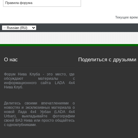
Правила форума
Текущее врем
О нас
Поделиться с друзьями
Форум Нива Клуба - это место, где
обсуждают материалы с
информационного сайта LADA 4x4
Нива Клуб.
Делитесь своими впечатлениями о
новостях и эксклюзивных материала о
новой Лада 4х4 Урбан (LADA 4x4
Urban), выкладывайте фотографии
своей ВАЗ Нива или просто общайтесь
с одноклубниками.