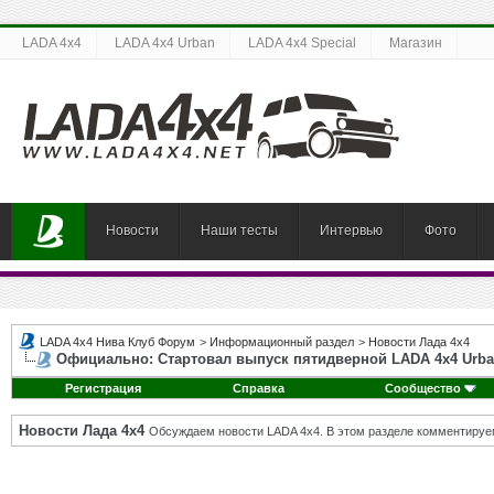
LADA 4x4
LADA 4x4 Urban
LADA 4x4 Special
Магазин
Новости
Наши тесты
Интервью
Фото
LADA 4x4 Нива Клуб Форум
>
Информационный раздел
>
Новости Лада 4х4
Официально: Стартовал выпуск пятидверной LADA 4х4 Urb
Регистрация
Справка
Сообщество
Новости Лада 4х4
Обсуждаем новости LADA 4x4. В этом разделе комментируе