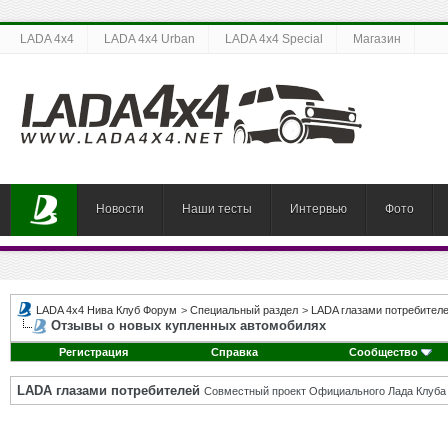
LADA 4x4
LADA 4x4 Urban
LADA 4x4 Special
Магазин
Новости
Наши тесты
Интервью
Фото
LADA 4x4 Нива Клуб Форум
>
Специальный раздел
>
LADA глазами потребител
Отзывы о новых купленных автомобилях
Регистрация
Справка
Сообщество
LADA глазами потребителей
Совместный проект Официального Лада Клуба