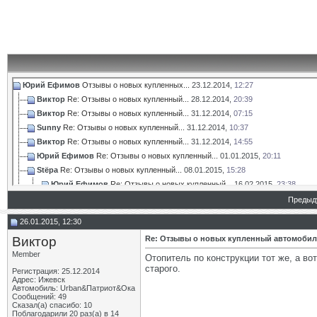
Юрий Ефимов
Отзывы о новых купленных...
23.12.2014,
12:27
Виктор
Re: Отзывы о новых купленный...
28.12.2014,
20:39
Виктор
Re: Отзывы о новых купленный...
31.12.2014,
07:15
Sunny
Re: Отзывы о новых купленный...
31.12.2014,
10:37
Виктор
Re: Отзывы о новых купленный...
31.12.2014,
14:55
Юрий Ефимов
Re: Отзывы о новых купленный...
01.01.2015,
20:11
Stёpa
Re: Отзывы о новых купленный...
08.01.2015,
15:28
Юрий Ефимов
Re: Отзывы о новых купленный...
16.02.2015,
23:38
porsche 18
Re: Отзывы о новых купленный...
08.01.2015,
16:05
Предыд
Stёpa
Re: Отзывы о новых купленный...
08.01.2015,
16:15
26.01.2015, 12:30
Виктор
Re: Отзывы о новых купленный...
08.01.2015,
16:47
Виктор
Re: Отзывы о новых купленный автомобил
Михаил069
Re: Отзывы о новых купленный...
19.10.2015,
00:53
Member
Дмитрий1960
Re: Отзывы о новых купленный...
23.01.2016,
17:28
Отопитель по конструкции тот же, а во
старого.
TiXon
Re: Отзывы о новых купленный...
12.01.2015,
19:54
Регистрация: 25.12.2014
Адрес: Ижевск
Виктор
Re: Отзывы о новых купленный...
13.01.2015,
06:29
Автомобиль: Urban&Патриот&Ока
Сообщений: 49
Юрий Ефимов
Re: Отзывы о новых купленный...
13.01.2015,
11:39
Сказал(а) спасибо: 10
TiXon
Re: Отзывы о новых купленный...
13.01.2015,
12:10
Поблагодарили 20 раз(а) в 14