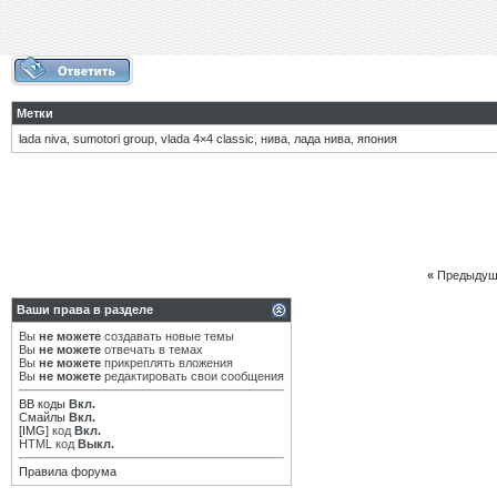
Метки
lada niva
,
sumotori group
,
vlada 4×4 classic
,
нива
,
лада нива
,
япония
«
Предыдущ
Ваши права в разделе
Вы
не можете
создавать новые темы
Вы
не можете
отвечать в темах
Вы
не можете
прикреплять вложения
Вы
не можете
редактировать свои сообщения
BB коды
Вкл.
Смайлы
Вкл.
[IMG]
код
Вкл.
HTML код
Выкл.
Правила форума