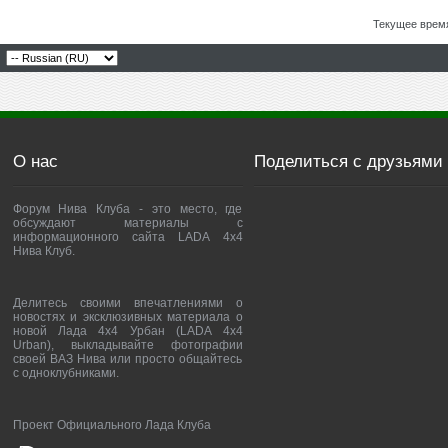
Текущее врем
О нас
Поделиться с друзьями
Форум Нива Клуба - это место, где
обсуждают материалы с
информационного сайта LADA 4x4
Нива Клуб.
Делитесь своими впечатлениями о
новостях и эксклюзивных материала о
новой Лада 4х4 Урбан (LADA 4x4
Urban), выкладывайте фотографии
своей ВАЗ Нива или просто общайтесь
с одноклубниками.
Проект Официального Лада Клуба