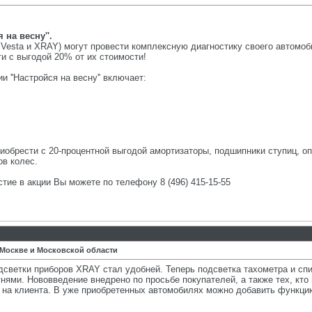
 на весну''.
esta и XRAY) могут провести комплексную диагностику своего автомоби
и с выгодой 20% от их стоимости!
 ''Настройся на весну'' включает:
иобрести с 20-процентной выгодой амортизаторы, подшипники ступиц, оп
в колес.
стие в акции Вы можете по телефону 8 (496) 415-15-55
 Москве и Московской области
светки приборов XRAY стал удобней. Теперь подсветка тахометра и сп
ями. Нововведение внедрено по просьбе покупателей, а также тех, кто
 на клиента. В уже приобретенных автомобилях можно добавить функци