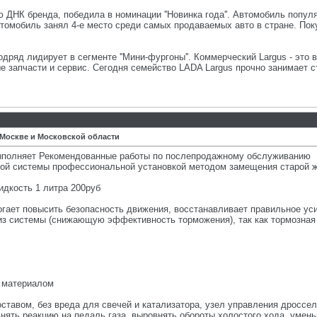
ю ДНК бренда, победила в номинации ''Новинка года''. Автомобиль попул
втомобиль занял 4-е место среди самых продаваемых авто в стране. Пок
дряд лидирует в сегменте ''Мини-фургоны''. Коммерческий Largus - это 
е запчасти и сервис. Сегодня семейство LADA Largus прочно занимает с
 Москве и Московской области
выполняет Рекомендованные работы по послепродажному обслуживанию
ной системы профессиональной установкой методом замещения старой ж
идкость 1 литра 200руб
гает повысить безопасность движения, восстанавливает правильное ус
 из системы (снижающую эффективность торможения), так как тормозная 
 материалом
тавом, без вреда для свечей и катализатора, узел управления дроссель
нять реакцию на педаль газа, выровнять обороты холостого хода, умень