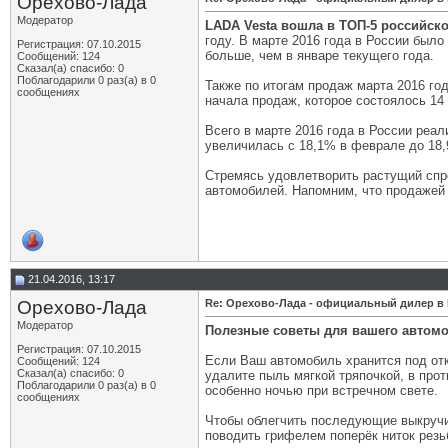
Орехово-Лада
Модератор
LADA Vesta вошла в ТОП-5 российск
году. В марте 2016 года в России было
Регистрация: 07.10.2015
больше, чем в январе текущего года.
Сообщений: 124
Сказал(а) спасибо: 0
Поблагодарили 0 раз(а) в 0
Также по итогам продаж марта 2016 го
сообщениях
начала продаж, которое состоялось 14
Всего в марте 2016 года в России реа
увеличилась с 18,1% в феврале до 18,
Стремясь удовлетворить растущий спр
автомобилей. Напомним, что продажей 
21.04.2016, 13:17
Орехово-Лада
Re: Орехово-Лада - официальный дилер в
Модератор
Полезные советы для вашего автом
Регистрация: 07.10.2015
Если Ваш автомобиль хранится под отк
Сообщений: 124
Сказал(а) спасибо: 0
удалите пыль мягкой тряпочкой, в про
Поблагодарили 0 раз(а) в 0
особенно ночью при встречном свете.
сообщениях
Чтобы облегчить последующие выкручив
поводить грифелем поперёк ниток резь