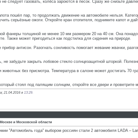
о не следует газовать, колёса зароются в песок. Сразу же снизьте давл
капота пошёл пар, то продолжать движение на автомобиле нельзя. Катег
чить серьёзные ожоги. Откройте кран отопителя, поднимите капот и дай
чной фанеры толщиной не менее 10 мм размером 20 на 40 см. Она понад
те. Также может пригодиться как подстилка для сидения на природе.
 прибор антисон. Разогнать сонливость помогает жевание жвачки, разго
, не забудьте закрыть лобовое стекло солнцезащитной шторкой. Полезны
 и животных без присмотра. Температура в салоне может достигать 70 
 который стоял под палящим солнцем, откройте все двери и проветрите 
; 21.04.2016 в
13:29
.
 Москве и Московской области
ии ''Автомобиль года'' выбором россиян стали 2 автомобиля LADA – Lar