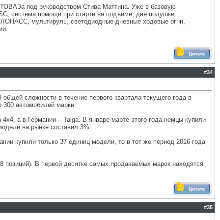
ВТОВАЗа под руководством Стива Маттина. Уже в базовую
 ESC, система помощи при старте на подъеме, две подушки
-ГЛОНАСС, мультируль, светодиодные дневные ходовые огни,
ии.
#
34
В общей сложности в течение первого квартала текущего года в
о 300 автомобилей марки.
4x4, а в Германии – Taiga. В январе-марте этого года немцы купили
 модели на рынке составил 3%.
ании купили только 37 единиц модели, то в тот же период 2016 года
48 позиций). В первой десятке самых продаваемых марок находятся
#
35