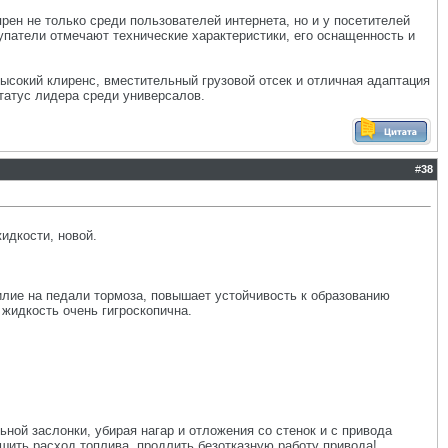
ярен не только среди пользователей интернета, но и у посетителей
упатели отмечают технические характеристики, его оснащенность и
высокий клиренс, вместительный грузовой отсек и отличная адаптация
татус лидера среди универсалов.
#
38
идкости, новой.
илие на педали тормоза, повышает устойчивость к образованию
жидкость очень гигроскопична.
ной заслонки, убирая нагар и отложения со стенок и с привода
шить расход топлива, продлить безотказную работу привода!