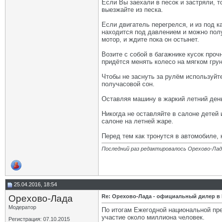
Если Вы заехали в песок и застряли, т
выезжайте из песка.
Если двигатель перегрелся, и из под 
находится под давлением и можно полу
мотор, и ждите пока он остынет.
Возите с собой в багажнике кусок про
придётся менять колесо на мягком грун
Чтобы не заснуть за рулём используйте
получасовой сон.
Оставляя машину в жаркий летний день
Никогда не оставляйте в салоне детей
салоне на летней жаре.
Перед тем как тронутся в автомобиле,
Последний раз редактировалось Орехово-Лада
25.04.2016, 18:54
Орехово-Лада
Re: Орехово-Лада - официальный дилер в
Модератор
По итогам Ежегодной национальной прем
участие около миллиона человек.
Регистрация: 07.10.2015