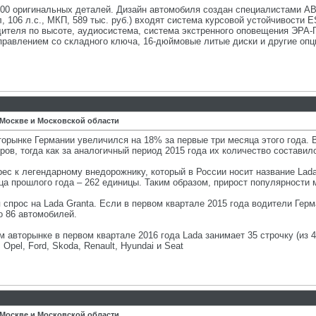
500 оригинальных деталей. Дизайн автомобиля создан специалистами А
, 106 л.с., МКП, 589 тыс. руб.) входят система курсовой устойчивости
одителя по высоте, аудиосистема, система экстренного оповещения ЭРА
равлением со складного ключа, 16-дюймовые литые диски и другие опц
 Москве и Московской области
торынке Германии увеличился на 18% за первые три месяца этого года. 
ов, тогда как за аналогичный период 2015 года их количество составил
с к легендарному внедорожнику, который в России носит название Lada 
яца прошлого года – 262 единицы. Таким образом, прирост популярности
спрос на Lada Granta. Если в первом квартале 2015 года водители Герм
о 86 автомобилей.
м авторынке в первом квартале 2016 года Lada занимает 35 строчку (из 
Opel, Ford, Skoda, Renault, Hyundai и Seat
 Москве и Московской области