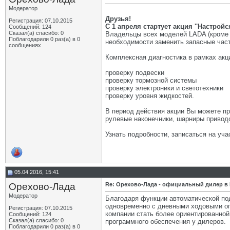
Модератор
Друзья!
Регистрация: 07.10.2015
С 1 апреля стартует акция ''Настройся
Сообщений: 124
Сказал(а) спасибо: 0
Владельцы всех моделей LADA (кроме V
Поблагодарили 0 раз(а) в 0
необходимости заменить запасные част
сообщениях
Комплексная диагностика в рамках акции
проверку подвески
проверку тормозной системы
проверку электроники и светотехники
проверку уровня жидкостей.
В период действия акции Вы можете пр
рулевые наконечники, шарниры приводо
Узнать подробности, записаться на уча
05.04.2016, 15:41
Орехово-Лада
Re: Орехово-Лада - официальный дилер в
Модератор
Благодаря функции автоматической под
одновременно с дневными ходовыми огн
Регистрация: 07.10.2015
компании стать более ориентированной
Сообщений: 124
Сказал(а) спасибо: 0
программного обеспечения у дилеров.
Поблагодарили 0 раз(а) в 0