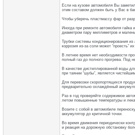
Если на кузове автомобиля Вы заметил
этим составом должен быть у Вас в баг
Чтобы уберечь пластмассу фар от раз
Иногда при ремонте автомобиля гайка 
диаметром пару миллиметров и малень
Трубки системы кондиционирования из 
коррозия из-за соли может “проесть” их
В летнее время нет необходимости прог
полный газ до полного прогрева. Под н
В качестве дистиллированной воды для
при таянии “шубы”, является чистейши
Для перевозки скоропортящихся продук
предварительно охлаждённый аккумуля
Раз в год проверяйте содержимое авто
летом повышенные температуры и лека
Возите с собой в автомобиле переноск
аккумулятор до критичной точки.
Во время движения периодически конт
и реакция на дорожную обстановку бол