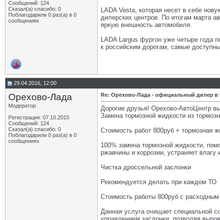
Сообщений: 124
Сказал(а) спасибо: 0
LADA Vesta, которая несет в себе нову
Поблагодарили 0 раз(а) в 0
дилерских центров. По итогам марта а
сообщениях
яркую внешность автомобиля.
LADA Largus фургон уже четыре года по
к российским дорогам, самые доступны
29.04.2016, 12:00
Орехово-Лада
Re: Орехово-Лада - официальный дилер в
Модератор
Дорогие друзья! Орехово-АвтоЦентр 
Замена тормозной жидкости из тормоз
Регистрация: 07.10.2015
Сообщений: 124
Сказал(а) спасибо: 0
Стоимость работ 800руб + тормозная ж
Поблагодарили 0 раз(а) в 0
сообщениях
100% замена тормозной жидкости, помо
ржавчины и коррозии, устраняет влагу
Чистка дроссельной заслонки
Рекомендуется делать при каждом ТО
Стоимость работы 800руб с расходным
Данная услуга очищает специальной сос
управлением заслонки, позволяя выров