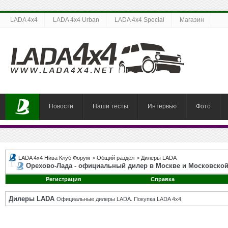
LADA 4x4
LADA 4x4 Urban
LADA 4x4 Special
Магазин
Новости
Наши тесты
Интервью
Фото
LADA 4x4 Нива Клуб Форум
>
Общий раздел
>
Дилеры LADA
Орехово-Лада - официальный дилер в Москве и Московской
Регистрация
Справка
Дилеры LADA
Официальные дилеры LADA. Покупка LADA 4x4.