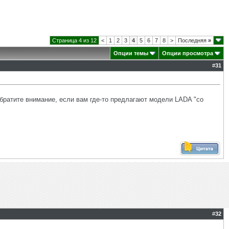
Страница 4 из 12
<
1
2
3
4
5
6
7
8
>
Последняя
»
Опции темы
Опции просмотра
#
31
братите внимание, если вам где-то предлагают модели LADA "со
#
32