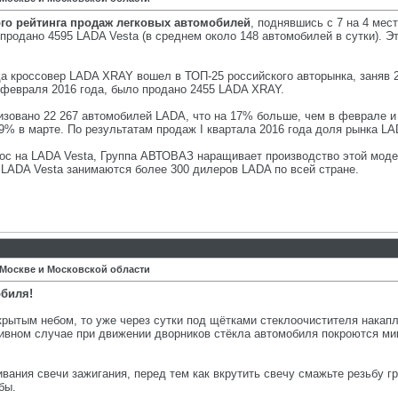
ого рейтинга продаж легковых автомобилей
, поднявшись с 7 на 4 мес
 продано 4595 LADA Vesta (в среднем около 148 автомобилей в сутки). Э
да кроссовер LADA XRAY вошел в ТОП-25 российского авторынка, заняв 2
 февраля 2016 года, было продано 2455 LADA XRAY.
лизовано 22 267 автомобилей LADA, что на 17% больше, чем в феврале и
9% в марте. По результатам продаж I квартала 2016 года доля рынка L
ос на LADA Vesta, Группа АВТОВАЗ наращивает производство этой модел
LADA Vesta занимаются более 300 дилеров LADA по всей стране.
 Москве и Московской области
обиля!
рытым небом, то уже через сутки под щётками стеклоочистителя накап
тивном случае при движении дворников стёкла автомобиля покроются м
ания свечи зажигания, перед тем как вкрутить свечу смажьте резьбу г
бы.