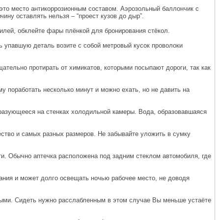
 это место антикоррозионным составом. Аэрозольный баллончик с
ину оставлять нельзя – “проест кузов до дыр”.
илей, обклейте фары плёнкой для бронирования стёкол.
ь упавшую деталь возите с собой метровый кусок проволоки
тельно протирать от химикатов, которыми посыпают дороги, так как
у поработать несколько минут и можно ехать, но не давить на
бразующееся на стенках холодильной камеры. Вода, образовавшаяся
ство и самых разных размеров. Не забывайте уложить в сумку
ти. Обычно аптечка расположена под задним стеклом автомобиля, где
ания и может долго освещать ночью рабочее место, не доводя
ыми. Сидеть нужно расслабленным в этом случае Вы меньше устаёте