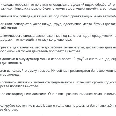
и следы коррозии, то не стоит откладывать в долгий ящик, обработайте
ажнике. Подкраску можно будет отложить до лучших времён, а вот ржавч
рушения при попадании камней из под колёс проезжающих мимо автомоб
или болт попадают в какое-нибудь труднодоступное место. Чтобы достат
кий магнит.
алюминиевого сплава расположенные под капотом надо периодически тща
 до дыр, что приведёт к отказу кондиционера.
ревать двигатель на месте до рабочей температуры, достаточно дать ем
ебольшой нагрузкой двигатель прогреется быстрее.
 доливки в аккумулятор можно использовать “шубу” из снега и льда, о
м дистиллятом.
тов используйте сумку термос. Их сейчас производится большое количе
тор холода.
мобильной аптечки и заменяйте медикаменты с истекшим сроком годнос
рства портятся быстрее.
у со светодиодными лампами. Она в пять раз экономичнее ламп накалив
ролируйте состояние мышц Вашего тела, они не должны быть напряжённ
ее быстрая.