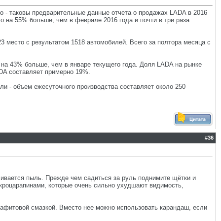
то - таковы предварительные данные отчета о продажах LADA в 2016
то на 55% больше, чем в феврале 2016 года и почти в три раза
3 место с результатом 1518 автомобилей. Всего за полтора месяца с
 на 43% больше, чем в январе текущего года. Доля LADA на рынке
ADA составляет примерно 19%.
и - объем ежесуточного производства составляет около 250
#
36
ливается пыль. Прежде чем садиться за руль поднимите щётки и
икроцарапинами, которые очень сильно ухудшают видимость,
рафитовой смазкой. Вместо нее можно использовать карандаш, если