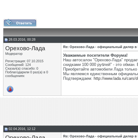
28.03.2016, 00:28
Орехово-Лада
Re: Орехово-Лада - официальный дилер в
Модератор
Уважаемые посетители Форума!
Наш автосалон "Орехово-Лада" продает
Регистрация: 07.10.2015
скидками 100 000 рублей" - это обман.
Сообщений: 124
Сказал(а) спасибо: 0
Приобретайте автомобили Лада толь
Поблагодарили 0 раз(а) в 0
Мы являемся единственным официальн
сообщениях
Подтверждаем:
http://www.lada.ru/cars/
02.04.2016, 12:12
Орехово-Лада
Re: Орехово-Лада - официальный дилер в