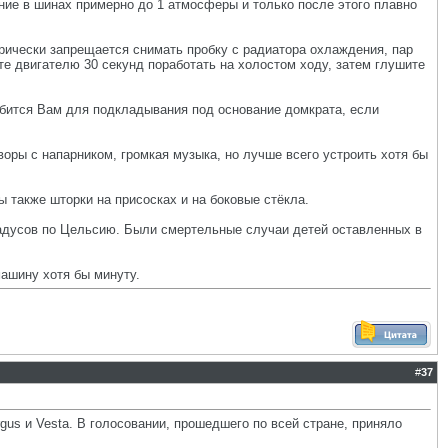
ение в шинах примерно до 1 атмосферы и только после этого плавно
орически запрещается снимать пробку с радиатора охлаждения, пар
те двигателю 30 секунд поработать на холостом ходу, затем глушите
обится Вам для подкладывания под основание домкрата, если
воры с напарником, громкая музыка, но лучше всего устроить хотя бы
 также шторки на присосках и на боковые стёкла.
градусов по Цельсию. Были смертельные случаи детей оставленных в
машину хотя бы минуту.
#
37
gus и Vesta. В голосовании, прошедшего по всей стране, приняло