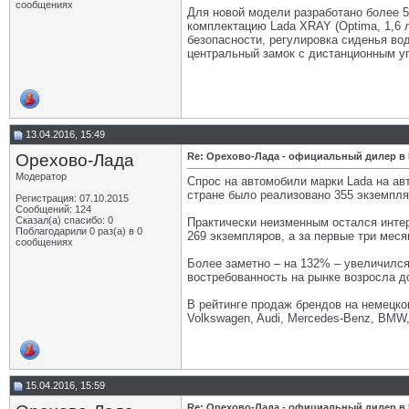
сообщениях
Для новой модели разработано более 
комплектацию Lada XRAY (Optima, 1,6 л
безопасности, регулировка сиденья в
центральный замок с дистанционным уп
13.04.2016, 15:49
Орехово-Лада
Re: Орехово-Лада - официальный дилер в
Модератор
Спрос на автомобили марки Lada на ав
стране было реализовано 355 экземпляр
Регистрация: 07.10.2015
Сообщений: 124
Сказал(а) спасибо: 0
Практически неизменным остался интере
Поблагодарили 0 раз(а) в 0
269 экземпляров, а за первые три мес
сообщениях
Более заметно – на 132% – увеличился 
востребованность на рынке возросла д
В рейтинге продаж брендов на немецко
Volkswagen, Audi, Mercedes-Benz, BMW, 
15.04.2016, 15:59
Re: Орехово-Лада - официальный дилер в