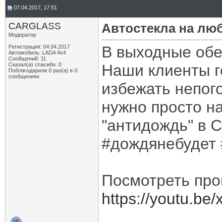
07.04.2017, 17:51
CARGLASS
Автостекла на люб
Модератор
В выходные обе
Регистрация: 04.04.2017
Автомобиль: LADA 4x4
Сообщений: 11
Сказал(а) спасибо: 0
Наши клиенты г
Поблагодарили 0 раз(а) в 0
сообщениях
избежать непог
нужно просто на
"антидождь" в C
#дождянебудет
Посмотреть про
https://youtu.be