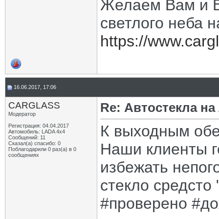
Желаем Вам и В
светлого неба н
https://www.cargl
16.06.2017, 17:06
CARGLASS
Re: Автостекла на
Модератор
К выходным обе
Регистрация: 04.04.2017
Автомобиль: LADA 4x4
Сообщений: 11
Сказал(а) спасибо: 0
Наши клиенты г
Поблагодарили 0 раз(а) в 0
сообщениях
избежать непог
стекло средсто 
#проверено #до