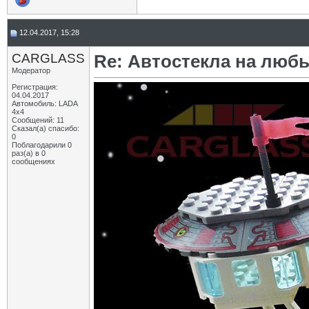
12.04.2017, 15:28
CARGLASS
Re: Автостекла на любы
Модератор
Регистрация:
04.04.2017
Автомобиль: LADA
4x4
Сообщений: 11
Сказал(а) спасибо:
0
Поблагодарили 0
раз(а) в 0
сообщениях