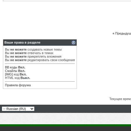
«
Предыдущ
Ваши права в разделе
Вы
не можете
создавать новые темы
Вы
не можете
отвечать в темах
Вы
не можете
прикреплять вложения
Вы
не можете
редактировать свои сообщения
BB коды
Вкл.
Смайлы
Вкл.
[IMG]
код
Вкл.
HTML код
Выкл.
Правила форума
Текущее врем