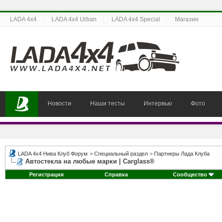
LADA 4x4
LADA 4x4 Urban
LADA 4x4 Special
Магазин
Новости
Наши тесты
Интервью
Фото
LADA 4x4 Нива Клуб Форум
>
Специальный раздел
>
Партнеры Лада Клуба
Автостекла на любые марки | Carglass®
Регистрация
Справка
Сообщество