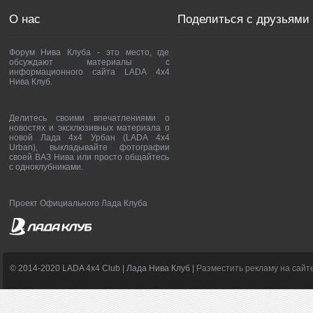
О нас
Поделиться с друзьями
Форум Нива Клуба - это место, где
обсуждают материалы с
информационного сайта LADA 4x4
Нива Клуб.
Делитесь своими впечатлениями о
новостях и эксклюзивных материала о
новой Лада 4х4 Урбан (LADA 4x4
Urban), выкладывайте фотографии
своей ВАЗ Нива или просто общайтесь
с одноклубниками.
Проект Официального Лада Клуба
© 2014-2020 LADA 4x4 Club | Лада Нива Клуб |
Разместить рекламу на сайт