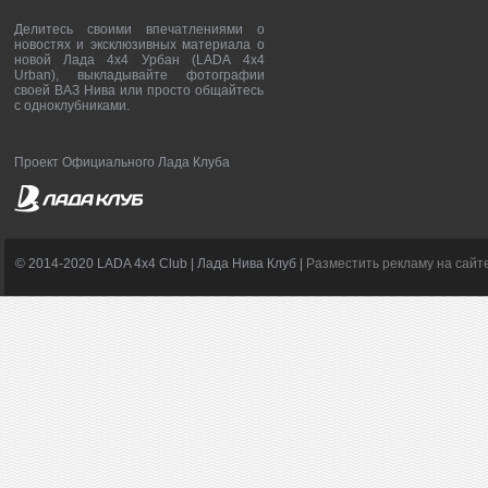
Делитесь своими впечатлениями о
новостях и эксклюзивных материала о
новой Лада 4х4 Урбан (LADA 4x4
Urban), выкладывайте фотографии
своей ВАЗ Нива или просто общайтесь
с одноклубниками.
Проект Официального Лада Клуба
© 2014-2020 LADA 4x4 Club | Лада Нива Клуб |
Разместить рекламу на сайт