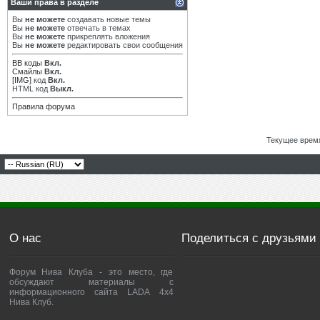
Ваши права в разделе
Вы
не можете
создавать новые темы
Вы
не можете
отвечать в темах
Вы
не можете
прикреплять вложения
Вы
не можете
редактировать свои сообщения
BB коды
Вкл.
Смайлы
Вкл.
[IMG]
код
Вкл.
HTML код
Выкл.
Правила форума
Текущее врем
О нас
Поделиться с друзьями
Форум Нива Клуба - это место, где
обсуждают материалы с
информационного сайта LADA 4x4
Нива Клуб.