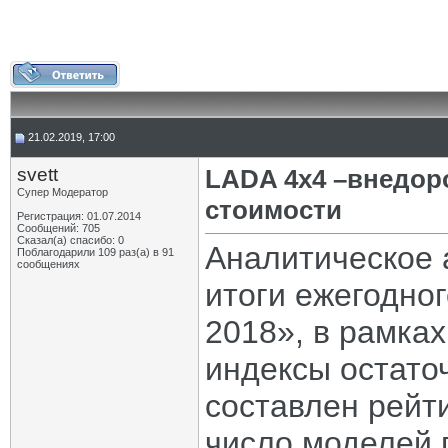
21.02.2019, 17:00
svett
LADA 4x4 –внедор
Супер Модератор
стоимости
Регистрация: 01.07.2014
Сообщений: 705
Сказал(а) спасибо: 0
Аналитическое 
Поблагодарили 109 раз(а) в 91
сообщениях
итоги ежегодног
2018», в рамка
индексы остато
составлен рейт
число моделей 