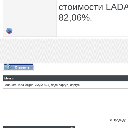
стоимости LADA
82,06%.
Метки
lada 4х4
,
lada largus
,
ЛАДА 4х4
,
лада ларгус
,
ларгус
«
Предыдущ