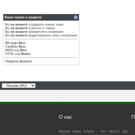
Ваши права в разделе
Вы
не можете
создавать новые темы
Вы
не можете
отвечать в темах
Вы
не можете
прикреплять вложения
Вы
не можете
редактировать свои сообщения
BB коды
Вкл.
Смайлы
Вкл.
[IMG]
код
Вкл.
HTML код
Выкл.
Правила форума
О нас
П
Форум Нива Клуба - это место, где