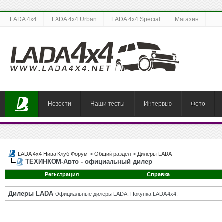
LADA 4x4
LADA 4x4 Urban
LADA 4x4 Special
Магазин
Новости
Наши тесты
Интервью
Фото
LADA 4x4 Нива Клуб Форум
>
Общий раздел
>
Дилеры LADA
ТЕХИНКОМ-Авто - официальный дилер
Регистрация
Справка
Дилеры LADA
Официальные дилеры LADA. Покупка LADA 4x4.