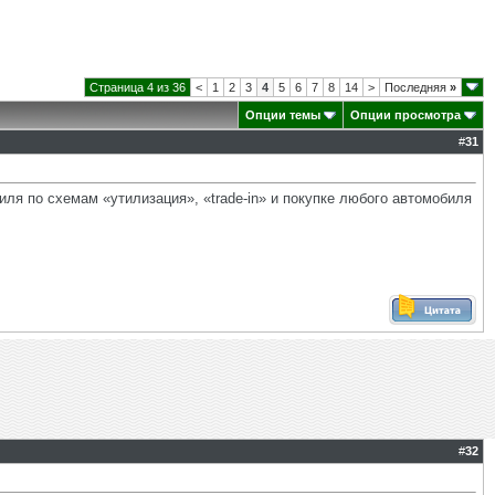
Страница 4 из 36
<
1
2
3
4
5
6
7
8
14
>
Последняя
»
Опции темы
Опции просмотра
#
31
иля по схемам «утилизация», «trade-in» и покупке любого автомобиля
#
32