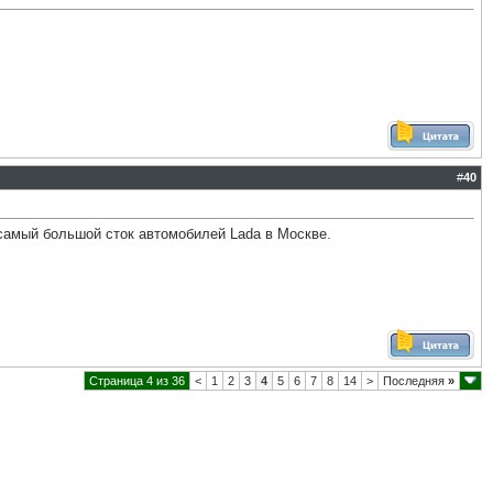
#
40
 самый большой сток автомобилей Lada в Москве
.
Страница 4 из 36
<
1
2
3
4
5
6
7
8
14
>
Последняя
»