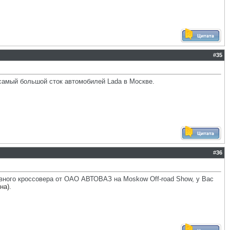
#
35
 самый большой сток автомобилей Lada в Москве.
#
36
ивного кроссовера от ОАО АВТОВАЗ на Moskow Off-road Show, у Вас
на)
.