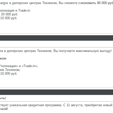
Largus в дилерских центрах Техинком, Вы сможете
сэкономить 80 000 руб
илизация и Trade-in.
 20 000 руб.
10 000 руб.
iora в дилерских центрах Техинком, Вы получаете максимальную выгоду!
нком:
тилизация» и «Trade-in»;
нов Техинком;
10 000 руб.
сть!
ует уникальная кредитная программа. С 11 августа, приобретая новый 
очкой
!