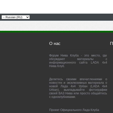
О нас
П
Форум Нива Клуба - это место, где
обсуждают материалы с
информационного сайта LADA 4x4
Нива Клуб.
Делитесь своими впечатлениями о
новостях и эксклюзивных материала о
новой Лада 4х4 Урбан (LADA 4x4
Urban), выкладывайте фотографии
своей ВАЗ Нива или просто общайтесь
с одноклубниками.
Проект Официального Лада Клуба