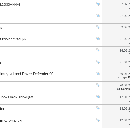
недорожнике
07.02.
07.02.
ик
02.02.
и комплектации
01.02.
24.01.
2
21.01.
imny и Land Rover Defender 90
20.01.
от
Igor
20.01.
от
Serio
 показали японцам
17.01.
ter
14.01.
eam сломался
12.01.