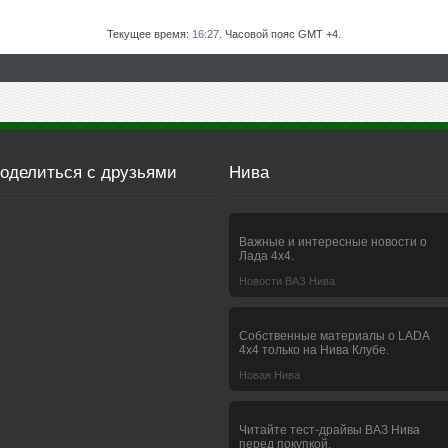
Текущее время:
16:27
. Часовой пояс GMT +4.
оделиться с друзьями
Нива
Важные и интересные новости о
Лада 4х4.
Новости ВАЗ Нива
Собственные материалы о LADA
4x4 только на Нива Клубе.
Новая Нива
Читайте тест-драйвы ВАЗ Нива
перед покупкой.