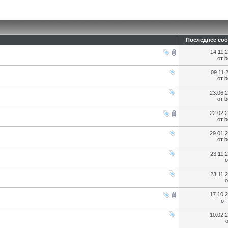
Последнее со
14.11.
от
b
09.11.
от
b
23.06.
от
b
22.02.
от
b
29.01.
от
b
23.11.
23.11.
17.10.
от
10.02.