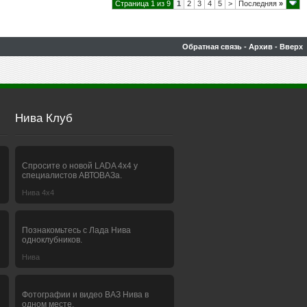
Страница 1 из 9
1
2
3
4
5
>
Последняя
»
Обратная связь
-
Архив
-
Вверх
Нива Клуб
Спросите о новой LADA 4x4 у
специалистов АВТОВАЗа.
Нива 4х4
Познакомьтесь с Лада Нива
одноклубников.
Нива
Фотографии и видео ВАЗ Нива в
одном месте.