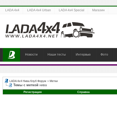
LADA 4x4
LADA 4x4 Urban
LADA 4x4 Special
Магазин
Новости
Наши тесты
Интервью
Фото
LADA 4x4 Нива Клуб Форум
>
Метки
Темы с меткой
нива
Регистрация
Справка