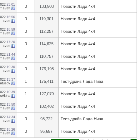
2022
23:01
0
133,903
Новости Лада 4х4
от
svett
2022
16:56
0
119,301
Новости Лада 4х4
от
svett
2022
18:59
0
112,257
Новости Лада 4х4
от
svett
2022
17:20
0
114,625
Новости Лада 4х4
от
svett
2022
21:44
0
110,757
Новости Лада 4х4
от
svett
2022
19:30
0
176,198
Новости Лада 4х4
от
svett
2022
13:37
1
176,411
Тест-драйв Лада Нива
Butusov
2022
10:39
1
127,079
Новости Лада 4х4
usAlpha
2022
13:50
0
102,402
Новости Лада 4х4
от
svett
2022
14:34
0
98,722
Тест-драйв Лада Нива
от
svett
2022
15:26
0
96,697
Новости Лада 4х4
от
svett