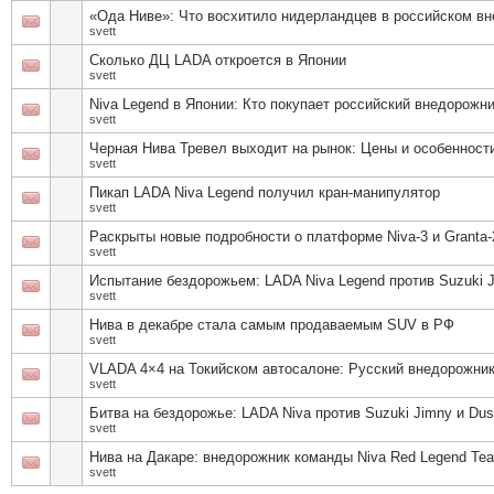
«Ода Ниве»: Что восхитило нидерландцев в российском в
svett
Сколько ДЦ LADA откроется в Японии
svett
Niva Legend в Японии: Кто покупает российский внедорожн
svett
Черная Нива Тревел выходит на рынок: Цены и особенност
svett
Пикап LADA Niva Legend получил кран-манипулятор
svett
Раскрыты новые подробности о платформе Niva-3 и Granta-
svett
Испытание бездорожьем: LADA Niva Legend против Suzuki J
svett
Нива в декабре стала самым продаваемым SUV в РФ
svett
VLADA 4×4 на Токийском автосалоне: Русский внедорожник
svett
Битва на бездорожье: LADA Niva против Suzuki Jimny и Dus
svett
Нива на Дакаре: внедорожник команды Niva Red Legend T
svett