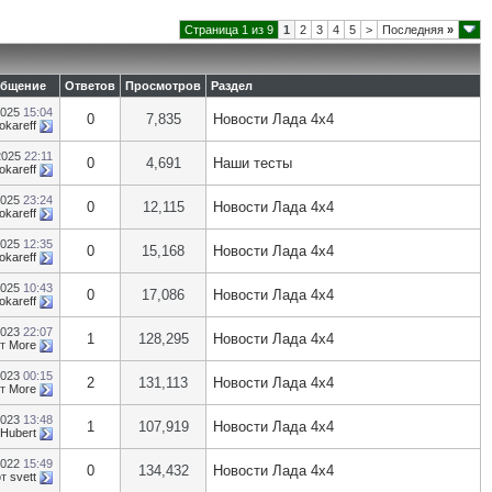
Страница 1 из 9
1
2
3
4
5
>
Последняя
»
общение
Ответов
Просмотров
Раздел
2025
15:04
0
7,835
Новости Лада 4х4
okareff
2025
22:11
0
4,691
Наши тесты
okareff
2025
23:24
0
12,115
Новости Лада 4х4
okareff
2025
12:35
0
15,168
Новости Лада 4х4
okareff
2025
10:43
0
17,086
Новости Лада 4х4
okareff
2023
22:07
1
128,295
Новости Лада 4х4
от
More
2023
00:15
2
131,113
Новости Лада 4х4
от
More
2023
13:48
1
107,919
Новости Лада 4х4
Hubert
2022
15:49
0
134,432
Новости Лада 4х4
от
svett