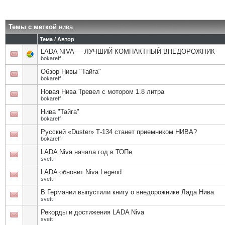
Темы с меткой
нива
Тема / Автор
LADA NIVA — ЛУЧШИЙ КОМПАКТНЫЙ ВНЕДОРОЖНИК
bokareff
Обзор Нивы "Тайга"
bokareff
Новая Нива Тревел с мотором 1.8 литра
bokareff
Нива "Тайга"
bokareff
Русский «Duster» Т-134 станет приемником НИВА?
bokareff
LADA Niva начала год в ТОПе
svett
LADA обновит Niva Legend
svett
В Германии выпустили книгу о внедорожнике Лада Нива
svett
Рекорды и достижения LADA Niva
svett