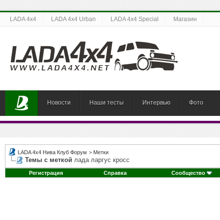
LADA 4x4
LADA 4x4 Urban
LADA 4x4 Special
Магазин
Новости
Наши тесты
Интервью
Фото
LADA 4x4 Нива Клуб Форум
>
Метки
Темы с меткой
лада ларгус кросс
Регистрация
Справка
Сообщество