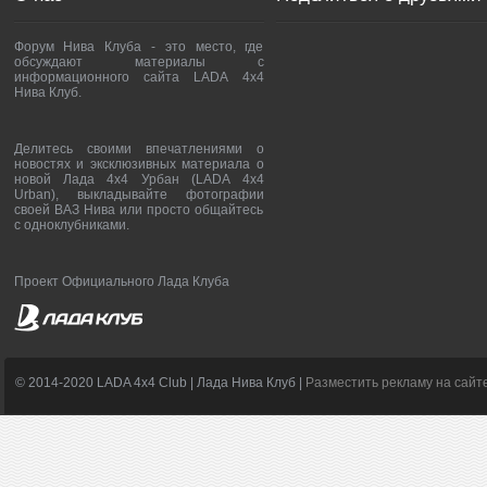
Форум Нива Клуба - это место, где
обсуждают материалы с
информационного сайта LADA 4x4
Нива Клуб.
Делитесь своими впечатлениями о
новостях и эксклюзивных материала о
новой Лада 4х4 Урбан (LADA 4x4
Urban), выкладывайте фотографии
своей ВАЗ Нива или просто общайтесь
с одноклубниками.
Проект Официального Лада Клуба
© 2014-2020 LADA 4x4 Club | Лада Нива Клуб |
Разместить рекламу на сайт