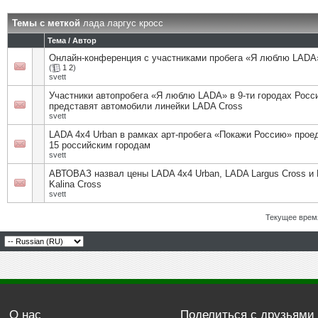
Темы с меткой
лада ларгус кросс
Тема / Автор
Онлайн-конференция с участниками пробега «Я люблю LADA
(
1
2
)
svett
Участники автопробега «Я люблю LADA» в 9-ти городах Росс
представят автомобили линейки LADA Cross
svett
LADA 4х4 Urban в рамках арт-пробега «Покажи Россию» прое
15 российским городам
svett
АВТОВАЗ назвал цены LADA 4х4 Urban, LADA Largus Cross и
Kalina Cross
svett
Текущее врем
О нас
Поделиться с друзьями