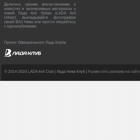
Делитесь своими впечатлениями о
новостях и эксклюзивных материала о
новой Лада 4х4 Урбан (LADA 4x4
Urban), выкладывайте фотографии
своей ВАЗ Нива или просто общайтесь
с одноклубниками.
Проект Официального Лада Клуба
© 2014-2020 LADA 4x4 Club | Лада Нива Клуб |
Разместить рекламу на сайт