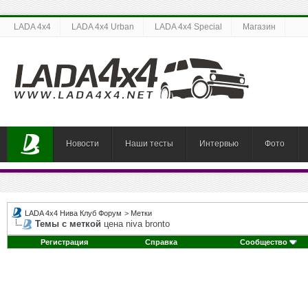
LADA 4x4
LADA 4x4 Urban
LADA 4x4 Special
Магазин
Новости
Наши тесты
Интервью
Фото
LADA 4x4 Нива Клуб Форум
>
Метки
Темы с меткой
цена niva bronto
Регистрация
Справка
Сообщество