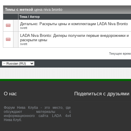
Темы с меткой
цена niva bronto
Тема / Автор
Детально: Раскрыты цены и комплектации LADA Niva Bronto
svett
LADA Niva Bronto: Дилеры получили первые внедорожники и
раскрыли цены
svett
Текущее врем
О нас
Поделиться с друзьями
Форум Нива Клуба - это место, где
обсуждают материалы с
информационного сайта LADA 4x4
Нива Клуб.