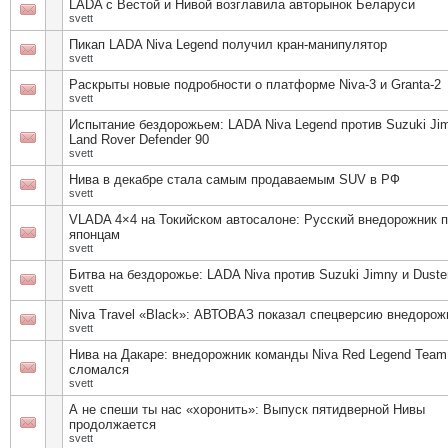
LADA с Вестой и Нивой возглавила авторынок Беларуси
svett
Пикап LADA Niva Legend получил кран-манипулятор
svett
Раскрыты новые подробности о платформе Niva-3 и Granta-2
svett
Испытание бездорожьем: LADA Niva Legend против Suzuki Ji
Land Rover Defender 90
svett
Нива в декабре стала самым продаваемым SUV в РФ
svett
VLADA 4×4 на Токийском автосалоне: Русский внедорожник 
японцам
svett
Битва на бездорожье: LADA Niva против Suzuki Jimny и Duste
svett
Niva Travel «Black»: АВТОВАЗ показал спецверсию внедорож
svett
Нива на Дакаре: внедорожник команды Niva Red Legend Team
сломался
svett
А не спеши ты нас «хоронить»: Выпуск пятидверной Нивы
продолжается
svett