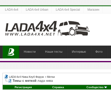
LADA 4x4
LADA 4x4 Urban
LADA 4x4 Special
Магазин
Новости
Наши тесты
Интервью
Фото
LADA 4x4 Нива Клуб Форум
>
Метки
Темы с меткой
лада нива
Регистрация
Справка
Сообщество