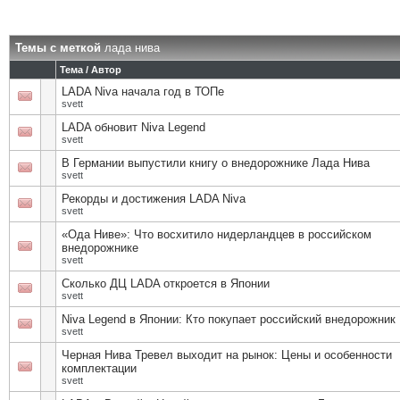
Темы с меткой
лада нива
Тема / Автор
LADA Niva начала год в ТОПе
svett
LADA обновит Niva Legend
svett
В Германии выпустили книгу о внедорожнике Лада Нива
svett
Рекорды и достижения LADA Niva
svett
«Ода Ниве»: Что восхитило нидерландцев в российском
внедорожнике
svett
Сколько ДЦ LADA откроется в Японии
svett
Niva Legend в Японии: Кто покупает российский внедорожник
svett
Черная Нива Тревел выходит на рынок: Цены и особенности
комплектации
svett