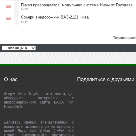
Пикап превращается: модульная система Нивы от Груздева
svett
Собери внедорожник ВАЗ-2121 Нива
svett
Текущее врем
О нас
Поделиться с друзьями
Форум Нива Клуба - это место, где
обсуждают материалы с
информационного сайта LADA 4x4
Нива Клуб.
Делитесь своими впечатлениями о
новостях и эксклюзивных материала о
новой Лада 4х4 Урбан (LADA 4x4
Urban), выкладывайте фотографии