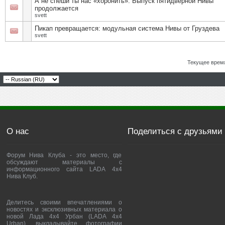
А не спеши ты нас «хоронить»: Выпуск пятидверной Нивы
продолжается
svett
Пикап превращается: модульная система Нивы от Груздева
svett
Текущее врем
О нас
Поделиться с друзьями
Форум Нива Клуба - это место, где
обсуждают материалы с
информационного сайта LADA 4x4
Нива Клуб.
Делитесь своими впечатлениями о
новостях и эксклюзивных материала о
новой Лада 4х4 Урбан (LADA 4x4
Urban), выкладывайте фотографии