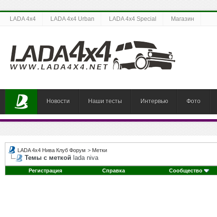
LADA 4x4
LADA 4x4 Urban
LADA 4x4 Special
Магазин
Новости
Наши тесты
Интервью
Фото
LADA 4x4 Нива Клуб Форум
>
Метки
Темы с меткой
lada niva
Регистрация
Справка
Сообщество