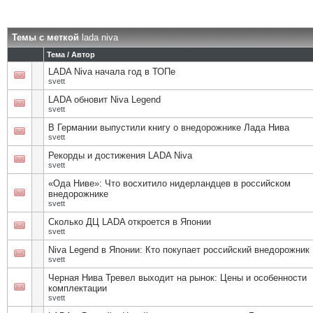
Темы с меткой
lada niva
Тема / Автор
LADA Niva начала год в ТОПе
svett
LADA обновит Niva Legend
svett
В Германии выпустили книгу о внедорожнике Лада Нива
svett
Рекорды и достижения LADA Niva
svett
«Ода Ниве»: Что восхитило нидерландцев в российском
внедорожнике
svett
Сколько ДЦ LADA откроется в Японии
svett
Niva Legend в Японии: Кто покупает российский внедорожник
svett
Черная Нива Тревел выходит на рынок: Цены и особенности
комплектации
svett