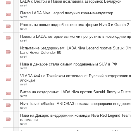
LADA с Вестой и Нивой возглавила авторынок Беларуси
svett
Пикап LADA Niva Legend получил кран-манипулятор
svett
Раскрыты новые подробности о платформе Niva-3 и Granta-2
svett
Новости LADA, которые вы могли пропустить в новогодние п
svett
Испытание бездорожьем: LADA Niva Legend против Suzuki Ji
Land Rover Defender 90
svett
Нива в декабре стала самым продаваемым SUV в РФ
svett
VLADA 4×4 на Токийском автосалоне: Русский внедорожник 
японцам
svett
Битва на бездорожье: LADA Niva против Suzuki Jimny и Duste
svett
Niva Travel «Black»: АВТОВАЗ показал спецверсию внедорож
svett
Нива на Дакаре: внедорожник команды Niva Red Legend Team
сломался
svett